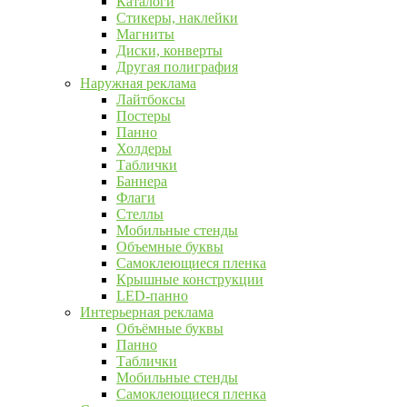
Каталоги
Стикеры, наклейки
Магниты
Диски, конверты
Другая полиграфия
Наружная реклама
Лайтбоксы
Постеры
Панно
Холдеры
Таблички
Баннера
Флаги
Стеллы
Мобильные стенды
Объемные буквы
Самоклеющиеся пленка
Крышные конструкции
LED-панно
Интерьерная реклама
Объёмные буквы
Панно
Таблички
Мобильные стенды
Самоклеющиеся пленка