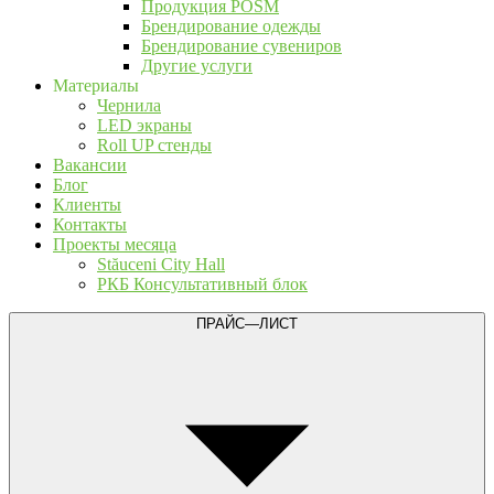
Продукция POSM
Брендирование одежды
Брендирование сувениров
Другие услуги
Материалы
Чернила
LED экраны
Roll UP стенды
Вакансии
Блог
Клиенты
Контакты
Проекты месяца
Stăuceni City Hall
РКБ Консультативный блок
ПРАЙС—ЛИСТ