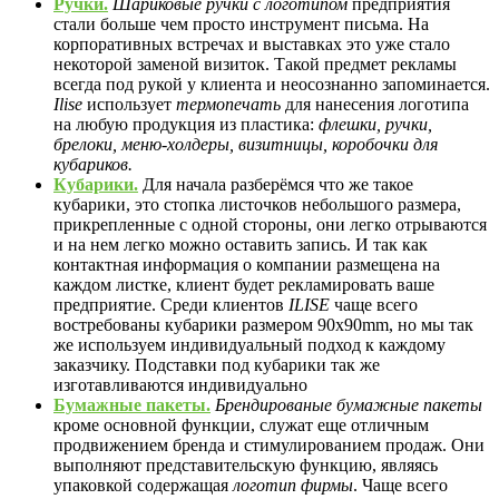
Ручки.
Шариковые ручки с логотипом
предприятия
стали больше чем просто инструмент письма. На
корпоративных встречах и выставках это уже стало
некоторой заменой визиток. Такой предмет рекламы
всегда под рукой у клиента и неосознанно запоминается.
Ilise
использует
термопечать
для нанесения логотипа
на любую продукция из пластика:
флешки, ручки,
брелоки, меню-холдеры, визитницы, коробочки для
кубариков.
Кубарики.
Для начала разберёмся что же такое
кубарики, это стопка листочков небольшого размера,
прикрепленные с одной стороны, они легко отрываются
и на нем легко можно оставить запись. И так как
контактная информация о компании размещена на
каждом листке, клиент будет рекламировать ваше
предприятие. Среди клиентов
ILISE
чаще всего
востребованы кубарики размером 90x90mm, но мы так
же используем индивидуальный подход к каждому
заказчику. Подставки под кубарики так же
изготавливаются индивидуально
Бумажные пакеты.
Брендированые бумажные пакеты
кроме основной функции, служат еще отличным
продвижением бренда и стимулированием продаж. Они
выполняют представительскую функцию, являясь
упаковкой содержащая
логотип фирмы
. Чаще всего