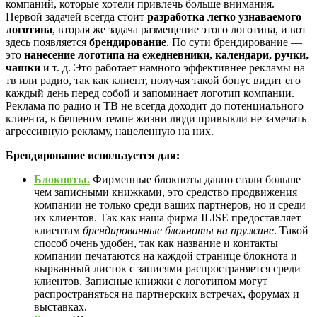
компаний, которые хотели привлечь больше внимания.
Первой задачей всегда стоит
разработка легко узнаваемого
логотипа
, вторая же задача размещение этого логотипа, и вот
здесь появляется
брендирование
. По сути брендирование —
это
нанесение логотипа на ежедневники, календари, ручки,
чашки
и т. д. Это работает намного эффективнее рекламы на
тв или радио, так как клиент, получая такой бонус видит его
каждый день перед собой и запоминает логотип компании.
Реклама по радио и ТВ не всегда доходит до потенциального
клиента, в бешеном темпе жизни люди привыкли не замечать
агрессивную рекламу, нацеленную на них.
Брендирование используется для:
Блокноты.
Фирменные блокноты давно стали больше
чем записными книжками, это средство продвижения
компании не только среди ваших партнеров, но и среди
их клиентов. Так как наша фирма ILISE предоставляет
клиентам
брендированные блокноты на пружине
. Такой
способ очень удобен, так как название и контакты
компании печатаются на каждой странице блокнота и
вырванный листок с записями распространяется среди
клиентов. Записные книжки с логотипом могут
распространяться на партнерских встречах, форумах и
выставках.