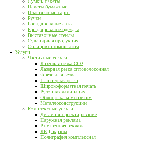
Сумки, пакеты
Пакеты бумажные
Пластиковые карты
Ручки
Брендирование авто
Брендирование одежды
Выставочные стенды
Сувенирная продукция
Облицовка композитом
Услуги
Частичные услуги
Лазерная резка CO2
Лазерная резка оптоволоконная
Фрезерная резка
Плоттерная резка
Широкоформатная печать
Рулонная ламинация
Облицовка композитом
Металлоконструкции
Комплексные услуги
Дизайн и проектирование
Наружная реклама
Внутренняя реклама
ЛЕД экраны
Полиграфия комплексная