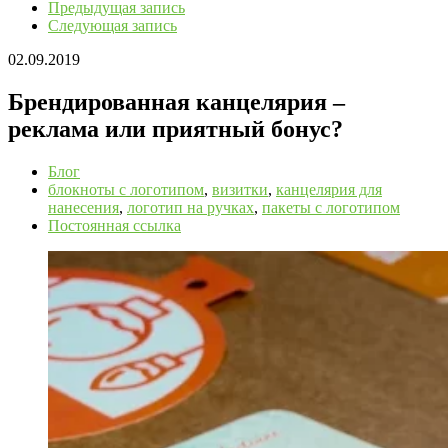
Предыдущая запись
Следующая запись
02.09.2019
Брендированная канцелярия –
реклама или приятный бонус?
Блог
блокноты с логотипом
,
визитки
,
канцелярия для
нанесения
,
логотип на ручках
,
пакеты с логотипом
Постоянная ссылка