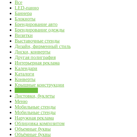
Все
LED-панно
Баннера
Блокноты
Брендирование авто
Брендирование одежды
Визитки
Выставочные стенды
Дизайн, фирменный стиль
Диски, конверты
Другая полиграфия
Интерьерная реклама
Календари
Каталоги
Конверты
Крышные конструкции
Лайтбоксы
Листовки, буклеты
Меню
Мобильные стенды
Мобильные стенды
Наружная реклама
Облицовка композитом
Объемные буквы
Объёмные буквы