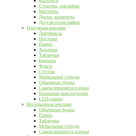
Каталоги
Стикеры, наклейки
Магниты
Диски, конверты
Другая полиграфия
Наружная реклама
Лайтбоксы
Постеры
Панно
Холдеры
Таблички
Баннера
Флаги
Стеллы
Мобильные стенды
Объемные буквы
Самоклеющиеся пленка
Крышные конструкции
LED-панно
Интерьерная реклама
Объёмные буквы
Панно
Таблички
Мобильные стенды
Самоклеющиеся пленка