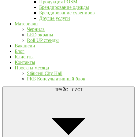
Продукция POSM
Брендирование одежды
Брендирование сувениров
Другие услуги
Материалы
Чернила
LED экраны
Roll UP стенды
Вакансии
Блог
Клиенты
Контакты
Проекты месяца
Stăuceni City Hall
РКБ Консультативный блок
ПРАЙС—ЛИСТ