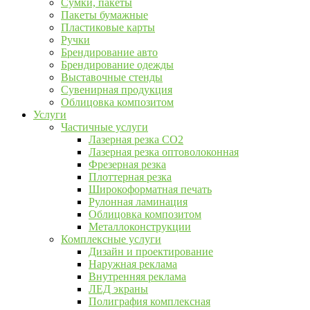
Сумки, пакеты
Пакеты бумажные
Пластиковые карты
Ручки
Брендирование авто
Брендирование одежды
Выставочные стенды
Сувенирная продукция
Облицовка композитом
Услуги
Частичные услуги
Лазерная резка CO2
Лазерная резка оптоволоконная
Фрезерная резка
Плоттерная резка
Широкоформатная печать
Рулонная ламинация
Облицовка композитом
Металлоконструкции
Комплексные услуги
Дизайн и проектирование
Наружная реклама
Внутренняя реклама
ЛЕД экраны
Полиграфия комплексная