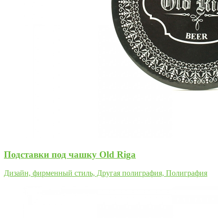
Подставки под чашку Old Riga
Дизайн, фирменный стиль, Другая полиграфия, Полиграфия