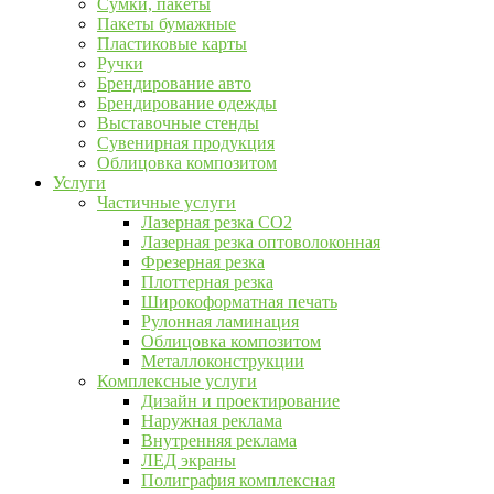
Сумки, пакеты
Пакеты бумажные
Пластиковые карты
Ручки
Брендирование авто
Брендирование одежды
Выставочные стенды
Сувенирная продукция
Облицовка композитом
Услуги
Частичные услуги
Лазерная резка CO2
Лазерная резка оптоволоконная
Фрезерная резка
Плоттерная резка
Широкоформатная печать
Рулонная ламинация
Облицовка композитом
Металлоконструкции
Комплексные услуги
Дизайн и проектирование
Наружная реклама
Внутренняя реклама
ЛЕД экраны
Полиграфия комплексная