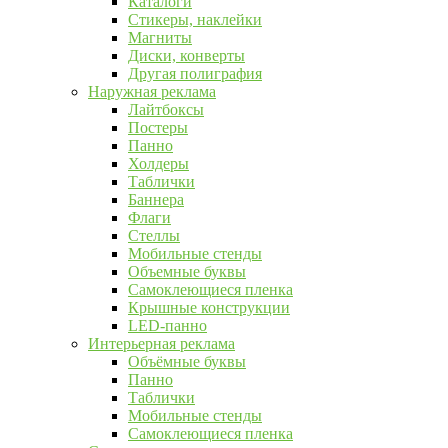
Каталоги
Стикеры, наклейки
Магниты
Диски, конверты
Другая полиграфия
Наружная реклама
Лайтбоксы
Постеры
Панно
Холдеры
Таблички
Баннера
Флаги
Стеллы
Мобильные стенды
Объемные буквы
Самоклеющиеся пленка
Крышные конструкции
LED-панно
Интерьерная реклама
Объёмные буквы
Панно
Таблички
Мобильные стенды
Самоклеющиеся пленка