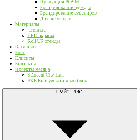
Продукция POSM
Брендирование одежды
Брендирование сувениров
Другие услуги
Материалы
Чернила
LED экраны
Roll UP стенды
Вакансии
Блог
Клиенты
Контакты
Проекты месяца
Stăuceni City Hall
РКБ Консультативный блок
ПРАЙС—ЛИСТ