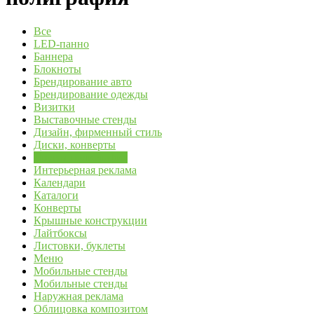
Все
LED-панно
Баннера
Блокноты
Брендирование авто
Брендирование одежды
Визитки
Выставочные стенды
Дизайн, фирменный стиль
Диски, конверты
Другая полиграфия
Интерьерная реклама
Календари
Каталоги
Конверты
Крышные конструкции
Лайтбоксы
Листовки, буклеты
Меню
Мобильные стенды
Мобильные стенды
Наружная реклама
Облицовка композитом