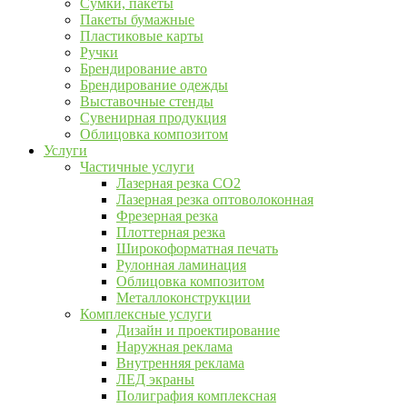
Сумки, пакеты
Пакеты бумажные
Пластиковые карты
Ручки
Брендирование авто
Брендирование одежды
Выставочные стенды
Сувенирная продукция
Облицовка композитом
Услуги
Частичные услуги
Лазерная резка CO2
Лазерная резка оптоволоконная
Фрезерная резка
Плоттерная резка
Широкоформатная печать
Рулонная ламинация
Облицовка композитом
Металлоконструкции
Комплексные услуги
Дизайн и проектирование
Наружная реклама
Внутренняя реклама
ЛЕД экраны
Полиграфия комплексная