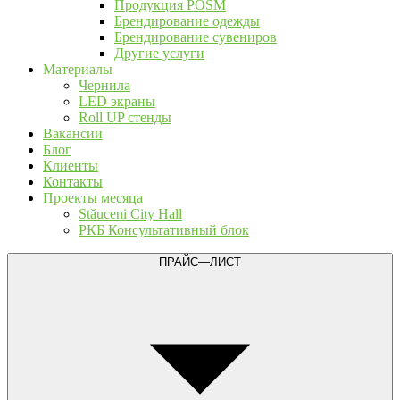
Продукция POSM
Брендирование одежды
Брендирование сувениров
Другие услуги
Материалы
Чернила
LED экраны
Roll UP стенды
Вакансии
Блог
Клиенты
Контакты
Проекты месяца
Stăuceni City Hall
РКБ Консультативный блок
ПРАЙС—ЛИСТ