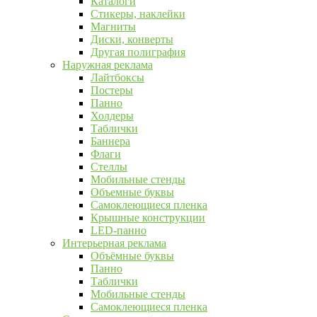
Каталоги
Стикеры, наклейки
Магниты
Диски, конверты
Другая полиграфия
Наружная реклама
Лайтбоксы
Постеры
Панно
Холдеры
Таблички
Баннера
Флаги
Стеллы
Мобильные стенды
Объемные буквы
Самоклеющиеся пленка
Крышные конструкции
LED-панно
Интерьерная реклама
Объёмные буквы
Панно
Таблички
Мобильные стенды
Самоклеющиеся пленка