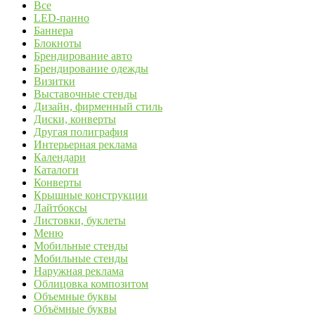
Все
LED-панно
Баннера
Блокноты
Брендирование авто
Брендирование одежды
Визитки
Выставочные стенды
Дизайн, фирменный стиль
Диски, конверты
Другая полиграфия
Интерьерная реклама
Календари
Каталоги
Конверты
Крышные конструкции
Лайтбоксы
Листовки, буклеты
Меню
Мобильные стенды
Мобильные стенды
Наружная реклама
Облицовка композитом
Объемные буквы
Объёмные буквы