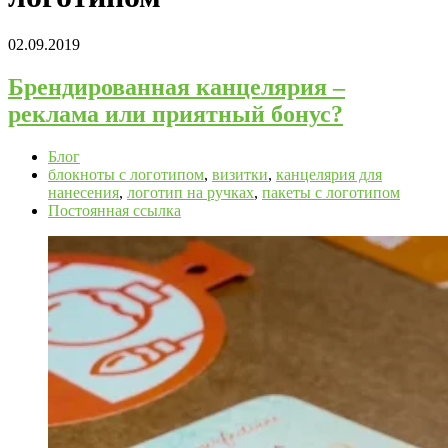
02.09.2019
Брендированная канцелярия –
реклама или приятный бонус?
Блог
блокноты с логотипом
,
визитки
,
канцелярия для
нанесения
,
логотип на ручках
,
пакеты с логотипом
Постоянная ссылка