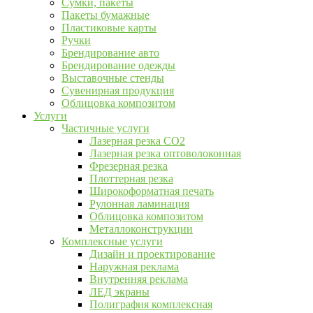
Сумки, пакеты
Пакеты бумажные
Пластиковые карты
Ручки
Брендирование авто
Брендирование одежды
Выставочные стенды
Сувенирная продукция
Облицовка композитом
Услуги
Частичные услуги
Лазерная резка CO2
Лазерная резка оптоволоконная
Фрезерная резка
Плоттерная резка
Широкоформатная печать
Рулонная ламинация
Облицовка композитом
Металлоконструкции
Комплексные услуги
Дизайн и проектирование
Наружная реклама
Внутренняя реклама
ЛЕД экраны
Полиграфия комплексная