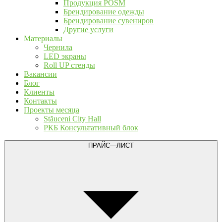
Продукция POSM
Брендирование одежды
Брендирование сувениров
Другие услуги
Материалы
Чернила
LED экраны
Roll UP стенды
Вакансии
Блог
Клиенты
Контакты
Проекты месяца
Stăuceni City Hall
РКБ Консультативный блок
ПРАЙС—ЛИСТ