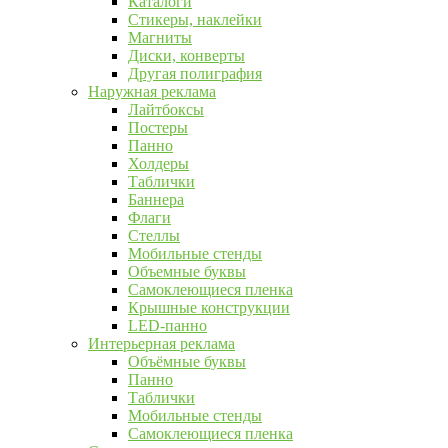
Каталоги
Стикеры, наклейки
Магниты
Диски, конверты
Другая полиграфия
Наружная реклама
Лайтбоксы
Постеры
Панно
Холдеры
Таблички
Баннера
Флаги
Стеллы
Мобильные стенды
Объемные буквы
Самоклеющиеся пленка
Крышные конструкции
LED-панно
Интерьерная реклама
Объёмные буквы
Панно
Таблички
Мобильные стенды
Самоклеющиеся пленка