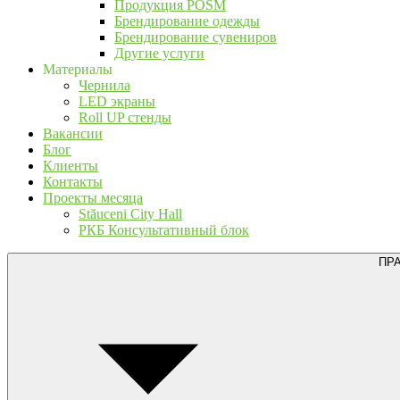
Продукция POSM
Брендирование одежды
Брендирование сувениров
Другие услуги
Материалы
Чернила
LED экраны
Roll UP стенды
Вакансии
Блог
Клиенты
Контакты
Проекты месяца
Stăuceni City Hall
РКБ Консультативный блок
ПР