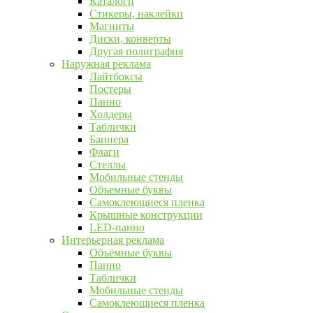
Каталоги
Стикеры, наклейки
Магниты
Диски, конверты
Другая полиграфия
Наружная реклама
Лайтбоксы
Постеры
Панно
Холдеры
Таблички
Баннера
Флаги
Стеллы
Мобильные стенды
Объемные буквы
Самоклеющиеся пленка
Крышные конструкции
LED-панно
Интерьерная реклама
Объёмные буквы
Панно
Таблички
Мобильные стенды
Самоклеющиеся пленка