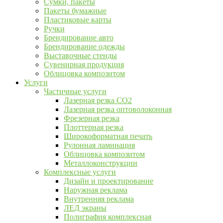
Сумки, пакеты
Пакеты бумажные
Пластиковые карты
Ручки
Брендирование авто
Брендирование одежды
Выставочные стенды
Сувенирная продукция
Облицовка композитом
Услуги
Частичные услуги
Лазерная резка CO2
Лазерная резка оптоволоконная
Фрезерная резка
Плоттерная резка
Широкоформатная печать
Рулонная ламинация
Облицовка композитом
Металлоконструкции
Комплексные услуги
Дизайн и проектирование
Наружная реклама
Внутренняя реклама
ЛЕД экраны
Полиграфия комплексная