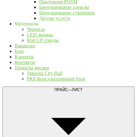
Продукция POSM
Брендирование одежды
Брендирование сувениров
Другие услуги
Материалы
Чернила
LED экраны
Roll UP стенды
Вакансии
Блог
Клиенты
Контакты
Проекты месяца
Stăuceni City Hall
РКБ Консультативный блок
ПРАЙС—ЛИСТ