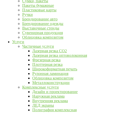
Сумки, пакеты
Пакеты бумажные
Пластиковые карты
Ручки
Брендирование авто
Брендирование одежды
Выставочные стенды
Сувенирная продукция
Облицовка композитом
Услуги
Частичные услуги
Лазерная резка CO2
Лазерная резка оптоволоконная
Фрезерная резка
Плоттерная резка
Широкоформатная печать
Рулонная ламинация
Облицовка композитом
Металлоконструкции
Комплексные услуги
Дизайн и проектирование
Наружная реклама
Внутренняя реклама
ЛЕД экраны
Полиграфия комплексная