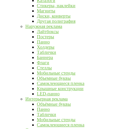
Каталоги
Стикеры, наклейки
Магниты
Диски, конверты
Другая полиграфия
Наружная реклама
Лайтбоксы
Постеры
Панно
Холдеры
Таблички
Баннера
Флаги
Стеллы
Мобильные стенды
Объемные буквы
Самоклеющиеся пленка
Крышные конструкции
LED-панно
Интерьерная реклама
Объёмные буквы
Панно
Таблички
Мобильные стенды
Самоклеющиеся пленка