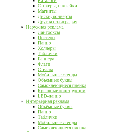
Каталоги
Стикеры, наклейки
Магниты
Диски, конверты
Другая полиграфия
Наружная реклама
Лайтбоксы
Постеры
Панно
Холдеры
Таблички
Баннера
Флаги
Стеллы
Мобильные стенды
Объемные буквы
Самоклеющиеся пленка
Крышные конструкции
LED-панно
Интерьерная реклама
Объёмные буквы
Панно
Таблички
Мобильные стенды
Самоклеющиеся пленка