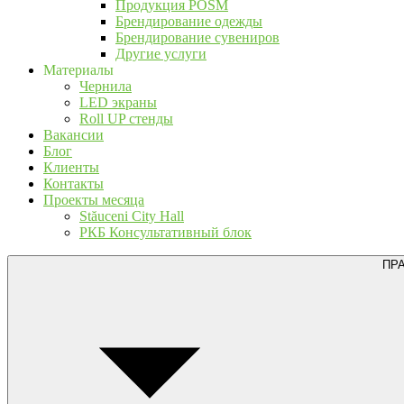
Продукция POSM
Брендирование одежды
Брендирование сувениров
Другие услуги
Материалы
Чернила
LED экраны
Roll UP стенды
Вакансии
Блог
Клиенты
Контакты
Проекты месяца
Stăuceni City Hall
РКБ Консультативный блок
ПР