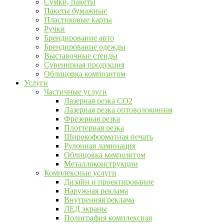
Сумки, пакеты
Пакеты бумажные
Пластиковые карты
Ручки
Брендирование авто
Брендирование одежды
Выставочные стенды
Сувенирная продукция
Облицовка композитом
Услуги
Частичные услуги
Лазерная резка CO2
Лазерная резка оптоволоконная
Фрезерная резка
Плоттерная резка
Широкоформатная печать
Рулонная ламинация
Облицовка композитом
Металлоконструкции
Комплексные услуги
Дизайн и проектирование
Наружная реклама
Внутренняя реклама
ЛЕД экраны
Полиграфия комплексная