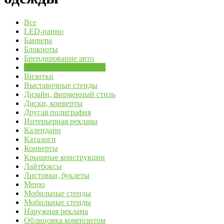
Все
LED-панно
Баннера
Блокноты
Брендирование авто
Брендирование одежды
Визитки
Выставочные стенды
Дизайн, фирменный стиль
Диски, конверты
Другая полиграфия
Интерьерная реклама
Календари
Каталоги
Конверты
Крышные конструкции
Лайтбоксы
Листовки, буклеты
Меню
Мобильные стенды
Мобильные стенды
Наружная реклама
Облицовка композитом