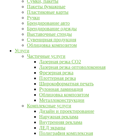
Сумки, пакеты
Пакеты бумажные
Пластиковые карты
Ручки
Брендирование авто
Брендирование одежды
Выставочные стенды
Сувенирная продукция
Облицовка композитом
Услуги
Частичные услуги
Лазерная резка CO2
Лазерная резка оптоволоконная
Фрезерная резка
Плоттерная резка
Широкоформатная печать
Рулонная ламинация
Облицовка композитом
Металлоконструкции
Комплексные услуги
Дизайн и проектирование
Наружная реклама
Внутренняя реклама
ЛЕД экраны
Полиграфия комплексная