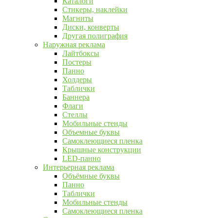
Каталоги
Стикеры, наклейки
Магниты
Диски, конверты
Другая полиграфия
Наружная реклама
Лайтбоксы
Постеры
Панно
Холдеры
Таблички
Баннера
Флаги
Стеллы
Мобильные стенды
Объемные буквы
Самоклеющиеся пленка
Крышные конструкции
LED-панно
Интерьерная реклама
Объёмные буквы
Панно
Таблички
Мобильные стенды
Самоклеющиеся пленка