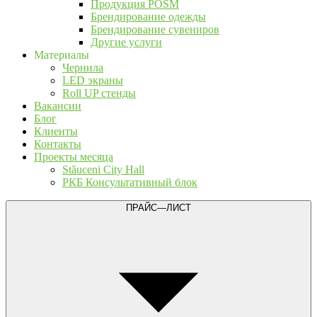
Продукция POSM
Брендирование одежды
Брендирование сувениров
Другие услуги
Материалы
Чернила
LED экраны
Roll UP стенды
Вакансии
Блог
Клиенты
Контакты
Проекты месяца
Stăuceni City Hall
РКБ Консультативный блок
ПРАЙС—ЛИСТ