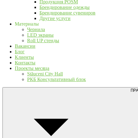
Продукция POSM
Брендирование одежды
Брендирование сувениров
Другие услуги
Материалы
Чернила
LED экраны
Roll UP стенды
Вакансии
Блог
Клиенты
Контакты
Проекты месяца
Stăuceni City Hall
РКБ Консультативный блок
ПР