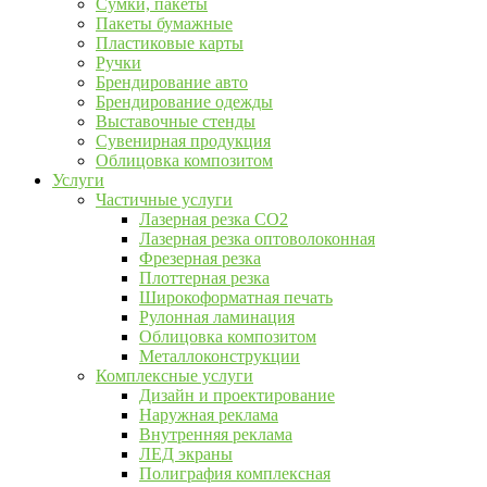
Сумки, пакеты
Пакеты бумажные
Пластиковые карты
Ручки
Брендирование авто
Брендирование одежды
Выставочные стенды
Сувенирная продукция
Облицовка композитом
Услуги
Частичные услуги
Лазерная резка CO2
Лазерная резка оптоволоконная
Фрезерная резка
Плоттерная резка
Широкоформатная печать
Рулонная ламинация
Облицовка композитом
Металлоконструкции
Комплексные услуги
Дизайн и проектирование
Наружная реклама
Внутренняя реклама
ЛЕД экраны
Полиграфия комплексная