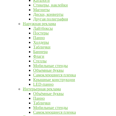
Каталоги
Стикеры, наклейки
Магниты
Диски, конверты
Другая полиграфия
Наружная реклама
Лайтбоксы
Постеры
Панно
Холдеры
Таблички
Баннера
Флаги
Стеллы
Мобильные стенды
Объемные буквы
Самоклеющиеся пленка
Крышные конструкции
LED-панно
Интерьерная реклама
Объёмные буквы
Панно
Таблички
Мобильные стенды
Самоклеющиеся пленка