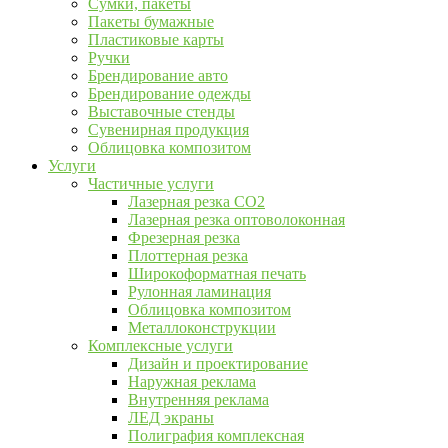
Сумки, пакеты
Пакеты бумажные
Пластиковые карты
Ручки
Брендирование авто
Брендирование одежды
Выставочные стенды
Сувенирная продукция
Облицовка композитом
Услуги
Частичные услуги
Лазерная резка CO2
Лазерная резка оптоволоконная
Фрезерная резка
Плоттерная резка
Широкоформатная печать
Рулонная ламинация
Облицовка композитом
Металлоконструкции
Комплексные услуги
Дизайн и проектирование
Наружная реклама
Внутренняя реклама
ЛЕД экраны
Полиграфия комплексная