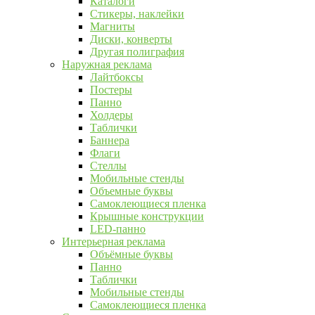
Каталоги
Стикеры, наклейки
Магниты
Диски, конверты
Другая полиграфия
Наружная реклама
Лайтбоксы
Постеры
Панно
Холдеры
Таблички
Баннера
Флаги
Стеллы
Мобильные стенды
Объемные буквы
Самоклеющиеся пленка
Крышные конструкции
LED-панно
Интерьерная реклама
Объёмные буквы
Панно
Таблички
Мобильные стенды
Самоклеющиеся пленка