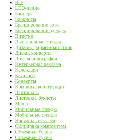
Все
LED-панно
Баннера
Блокноты
Брендирование авто
Брендирование одежды
Визитки
Выставочные стенды
Дизайн, фирменный стиль
Диски, конверты
Другая полиграфия
Интерьерная реклама
Календари
Каталоги
Конверты
Крышные конструкции
Лайтбоксы
Листовки, буклеты
Меню
Мобильные стенды
Мобильные стенды
Наружная реклама
Облицовка композитом
Объемные буквы
Объёмные буквы