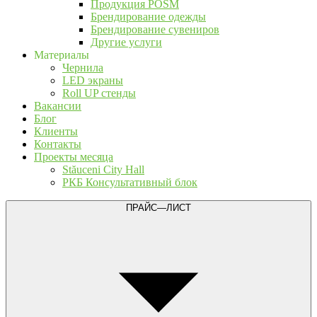
Продукция POSM
Брендирование одежды
Брендирование сувениров
Другие услуги
Материалы
Чернила
LED экраны
Roll UP стенды
Вакансии
Блог
Клиенты
Контакты
Проекты месяца
Stăuceni City Hall
РКБ Консультативный блок
ПРАЙС—ЛИСТ