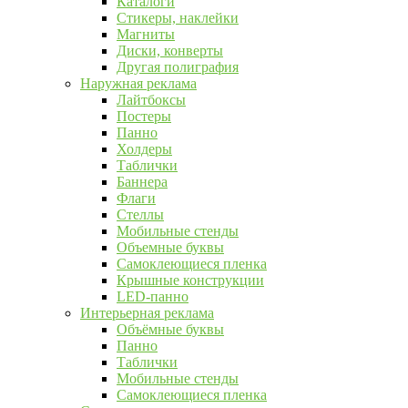
Каталоги
Стикеры, наклейки
Магниты
Диски, конверты
Другая полиграфия
Наружная реклама
Лайтбоксы
Постеры
Панно
Холдеры
Таблички
Баннера
Флаги
Стеллы
Мобильные стенды
Объемные буквы
Самоклеющиеся пленка
Крышные конструкции
LED-панно
Интерьерная реклама
Объёмные буквы
Панно
Таблички
Мобильные стенды
Самоклеющиеся пленка