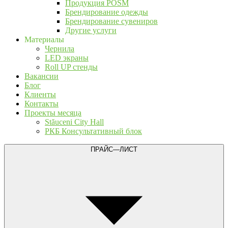
Продукция POSM
Брендирование одежды
Брендирование сувениров
Другие услуги
Материалы
Чернила
LED экраны
Roll UP стенды
Вакансии
Блог
Клиенты
Контакты
Проекты месяца
Stăuceni City Hall
РКБ Консультативный блок
ПРАЙС—ЛИСТ