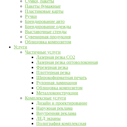
Сумки, пакеты
Пакеты бумажные
Пластиковые карты
Ручки
Брендирование авто
Брендирование одежды
Выставочные стенды
Сувенирная продукция
Облицовка композитом
Услуги
Частичные услуги
Лазерная резка CO2
Лазерная резка оптоволоконная
Фрезерная резка
Плоттерная резка
Широкоформатная печать
Рулонная ламинация
Облицовка композитом
Металлоконструкции
Комплексные услуги
Дизайн и проектирование
Наружная реклама
Внутренняя реклама
ЛЕД экраны
Полиграфия комплексная