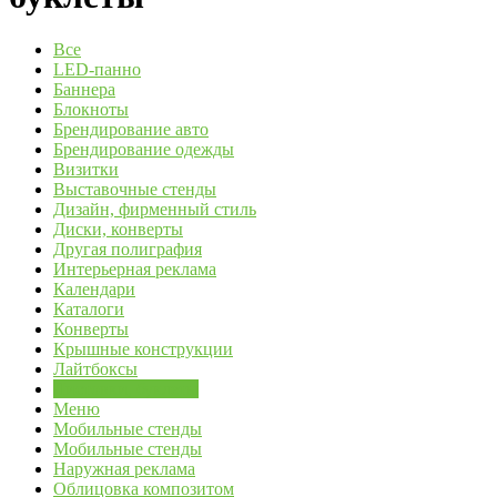
Все
LED-панно
Баннера
Блокноты
Брендирование авто
Брендирование одежды
Визитки
Выставочные стенды
Дизайн, фирменный стиль
Диски, конверты
Другая полиграфия
Интерьерная реклама
Календари
Каталоги
Конверты
Крышные конструкции
Лайтбоксы
Листовки, буклеты
Меню
Мобильные стенды
Мобильные стенды
Наружная реклама
Облицовка композитом