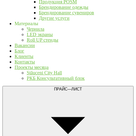
Продукция POSM
Брендирование одежды
Брендирование сувениров
Другие услуги
Материалы
Чернила
LED экраны
Roll UP стенды
Вакансии
Блог
Клиенты
Контакты
Проекты месяца
Stăuceni City Hall
РКБ Консультативный блок
ПРАЙС—ЛИСТ