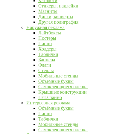
Каталоги
Стикеры, наклейки
Магниты
Диски, конверты
Другая полиграфия
Наружная реклама
Лайтбоксы
Постеры
Панно
Холдеры
Таблички
Баннера
Флаги
Стеллы
Мобильные стенды
Объемные буквы
Самоклеющиеся пленка
Крышные конструкции
LED-панно
Интерьерная реклама
Объёмные буквы
Панно
Таблички
Мобильные стенды
Самоклеющиеся пленка