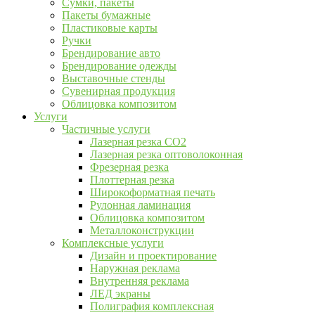
Сумки, пакеты
Пакеты бумажные
Пластиковые карты
Ручки
Брендирование авто
Брендирование одежды
Выставочные стенды
Сувенирная продукция
Облицовка композитом
Услуги
Частичные услуги
Лазерная резка CO2
Лазерная резка оптоволоконная
Фрезерная резка
Плоттерная резка
Широкоформатная печать
Рулонная ламинация
Облицовка композитом
Металлоконструкции
Комплексные услуги
Дизайн и проектирование
Наружная реклама
Внутренняя реклама
ЛЕД экраны
Полиграфия комплексная