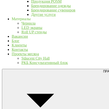
Продукция POSM
Брендирование одежды
Брендирование сувениров
Другие услуги
Материалы
Чернила
LED экраны
Roll UP стенды
Вакансии
Блог
Клиенты
Контакты
Проекты месяца
Stăuceni City Hall
РКБ Консультативный блок
ПР