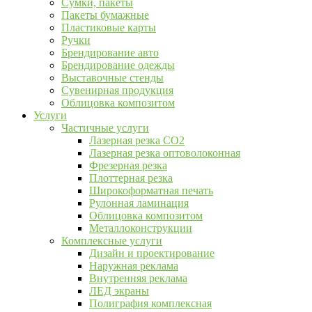
Сумки, пакеты
Пакеты бумажные
Пластиковые карты
Ручки
Брендирование авто
Брендирование одежды
Выставочные стенды
Сувенирная продукция
Облицовка композитом
Услуги
Частичные услуги
Лазерная резка CO2
Лазерная резка оптоволоконная
Фрезерная резка
Плоттерная резка
Широкоформатная печать
Рулонная ламинация
Облицовка композитом
Металлоконструкции
Комплексные услуги
Дизайн и проектирование
Наружная реклама
Внутренняя реклама
ЛЕД экраны
Полиграфия комплексная