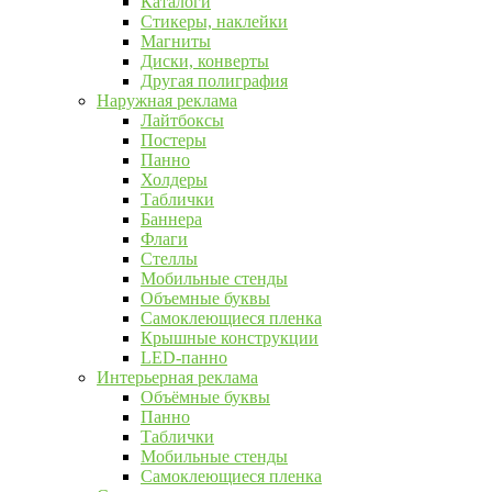
Каталоги
Стикеры, наклейки
Магниты
Диски, конверты
Другая полиграфия
Наружная реклама
Лайтбоксы
Постеры
Панно
Холдеры
Таблички
Баннера
Флаги
Стеллы
Мобильные стенды
Объемные буквы
Самоклеющиеся пленка
Крышные конструкции
LED-панно
Интерьерная реклама
Объёмные буквы
Панно
Таблички
Мобильные стенды
Самоклеющиеся пленка