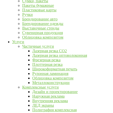
Сумки, пакеты
Пакеты бумажные
Пластиковые карты
Ручки
Брендирование авто
Брендирование одежды
Выставочные стенды
Сувенирная продукция
Облицовка композитом
Услуги
Частичные услуги
Лазерная резка CO2
Лазерная резка оптоволоконная
Фрезерная резка
Плоттерная резка
Широкоформатная печать
Рулонная ламинация
Облицовка композитом
Металлоконструкции
Комплексные услуги
Дизайн и проектирование
Наружная реклама
Внутренняя реклама
ЛЕД экраны
Полиграфия комплексная