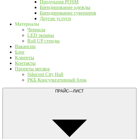
Продукция POSM
Брендирование одежды
Брендирование сувениров
Другие услуги
Материалы
Чернила
LED экраны
Roll UP стенды
Вакансии
Блог
Клиенты
Контакты
Проекты месяца
Stăuceni City Hall
РКБ Консультативный блок
ПРАЙС—ЛИСТ