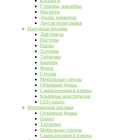
Каталоги
Стикеры, наклейки
Магниты
Диски, конверты
Другая полиграфия
Наружная реклама
Лайтбоксы
Постеры
Панно
Холдеры
Таблички
Баннера
Флаги
Стеллы
Мобильные стенды
Объемные буквы
Самоклеющиеся пленка
Крышные конструкции
LED-панно
Интерьерная реклама
Объёмные буквы
Панно
Таблички
Мобильные стенды
Самоклеющиеся пленка