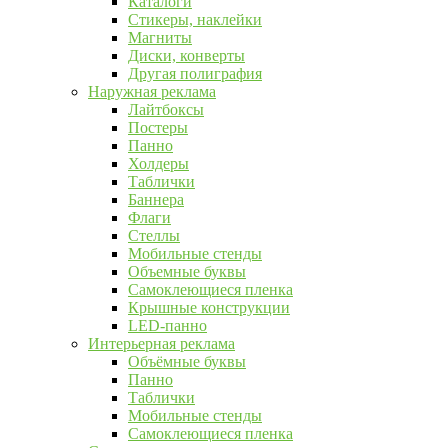
Каталоги
Стикеры, наклейки
Магниты
Диски, конверты
Другая полиграфия
Наружная реклама
Лайтбоксы
Постеры
Панно
Холдеры
Таблички
Баннера
Флаги
Стеллы
Мобильные стенды
Объемные буквы
Самоклеющиеся пленка
Крышные конструкции
LED-панно
Интерьерная реклама
Объёмные буквы
Панно
Таблички
Мобильные стенды
Самоклеющиеся пленка