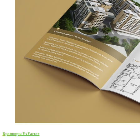
Брошюры ExFactor