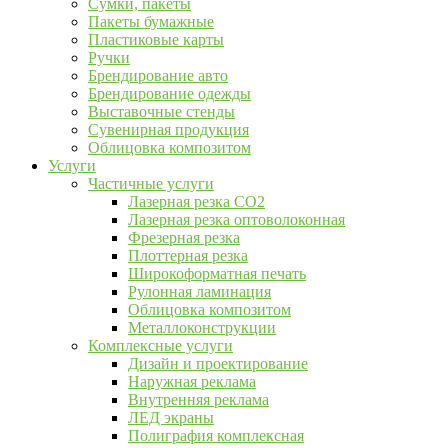
Сумки, пакеты
Пакеты бумажные
Пластиковые карты
Ручки
Брендирование авто
Брендирование одежды
Выставочные стенды
Сувенирная продукция
Облицовка композитом
Услуги
Частичные услуги
Лазерная резка CO2
Лазерная резка оптоволоконная
Фрезерная резка
Плоттерная резка
Широкоформатная печать
Рулонная ламинация
Облицовка композитом
Металлоконструкции
Комплексные услуги
Дизайн и проектирование
Наружная реклама
Внутренняя реклама
ЛЕД экраны
Полиграфия комплексная