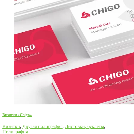
Визитки «Chigo»
Визитки
,
Другая полиграфия
,
Листовки, буклеты
,
Полиграфия