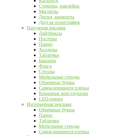
Каталоги
Стикеры, наклейки
Магниты
Диски, конверты
Другая полиграфия
Наружная реклама
Лайтбоксы
Постеры
Панно
Холдеры
Таблички
Баннера
Флаги
Стеллы
Мобильные стенды
Объемные буквы
Самоклеющиеся пленка
Крышные конструкции
LED-панно
Интерьерная реклама
Объёмные буквы
Панно
Таблички
Мобильные стенды
Самоклеющиеся пленка