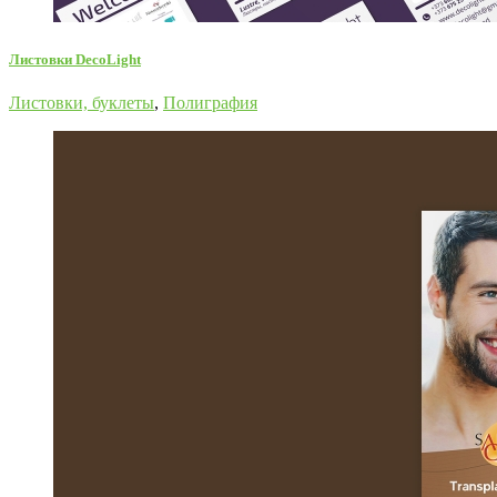
Листовки DecoLight
Листовки, буклеты
,
Полиграфия