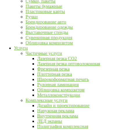
Сумки, пакеты
Пакеты бумажные
Пластиковые карты
Ручки
Брендирование авто
Брендирование одежды
Выставочные стенды
Сувенирная продукция
Облицовка композитом
Услуги
Частичные услуги
Лазерная резка CO2
Лазерная резка оптоволоконная
Фрезерная резка
Плоттерная резка
Широкоформатная печать
Рулонная ламинация
Облицовка композитом
Металлоконструкции
Комплексные услуги
Дизайн и проектирование
Наружная реклама
Внутренняя реклама
ЛЕД экраны
Полиграфия комплексная