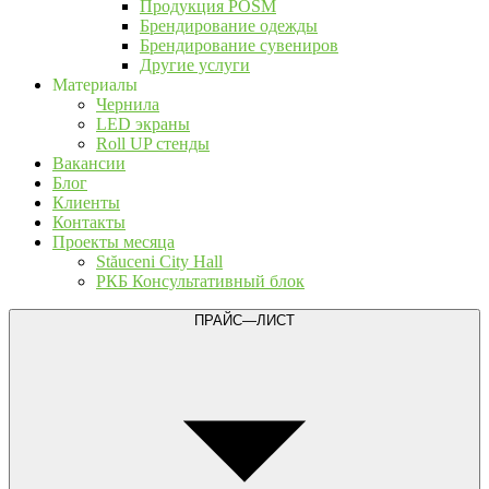
Продукция POSM
Брендирование одежды
Брендирование сувениров
Другие услуги
Материалы
Чернила
LED экраны
Roll UP стенды
Вакансии
Блог
Клиенты
Контакты
Проекты месяца
Stăuceni City Hall
РКБ Консультативный блок
ПРАЙС—ЛИСТ