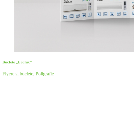
Buclete „Ecolux”
Flyere si buclete
,
Poligrafie