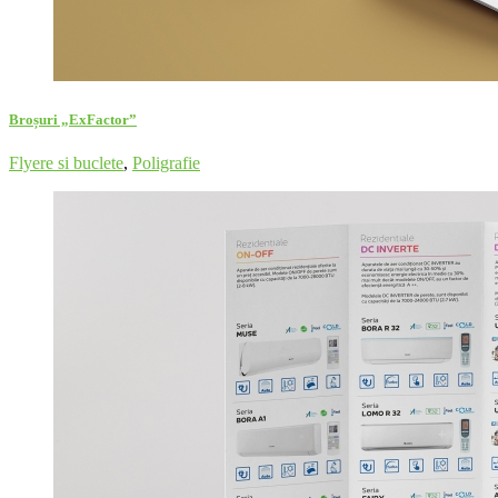
Broșuri „ExFactor”
Flyere si buclete
,
Poligrafie