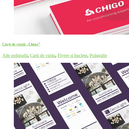
Cărți de vizită „Chigo”
Alte poligrafii
,
Carti de vizita
,
Flyere si buclete
,
Poligrafie