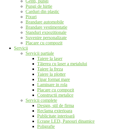
Genti, pungi
Pungi de hirtie
Carduri din plastic
Pixuri
Brandare automobile
Brandare vestimentatie
Standuri expozitionale
Suvenire personalizate
Placare cu compozit
Servicii
Servicii partiale
Taiere la laser
Tăierea cu laser a metalului
Taiere la freza
Taiere la plotter
Tipar format mare
Laminare in rola
Placare cu compozit
Constructii metalice
Servicii complete
Design, stil de firma
Reclama exterioara
Publicitate interioară
Ecrane LED, Panouri dinamice
Poligrafie