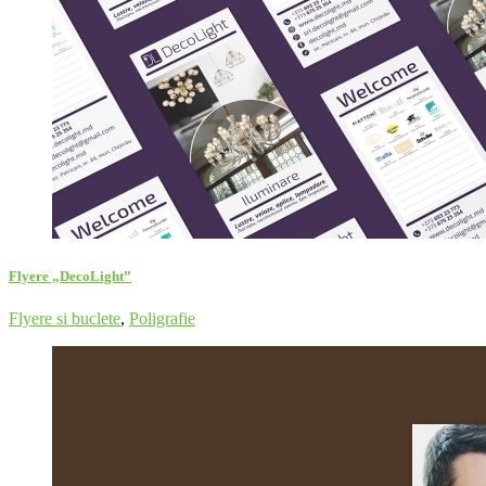
Flyere „DecoLight”
Flyere si buclete
,
Poligrafie