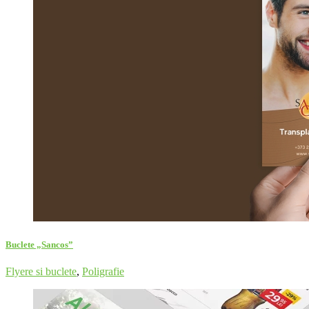
Buclete „Sancos”
Flyere si buclete
,
Poligrafie