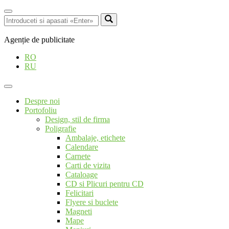
Agenție de publicitate
RO
RU
Despre noi
Portofoliu
Design, stil de firma
Poligrafie
Ambalaje, etichete
Calendare
Carnete
Carti de vizita
Cataloage
CD si Plicuri pentru CD
Felicitari
Flyere si buclete
Magneti
Mape