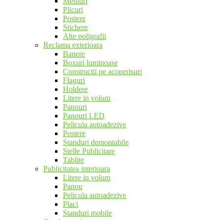
Meniuri
Plicuri
Postere
Stichere
Alte poligrafii
Reclama exterioara
Banere
Boxuri luminoase
Constructii pe acoperisuri
Flaguri
Holdere
Litere in volum
Panouri
Panouri LED
Pelicula autoadezive
Postere
Standuri demontabile
Stelle Publicitare
Tablite
Publicitatea interioara
Litere in volum
Panou
Pelicula autoadezive
Placi
Standuri mobile