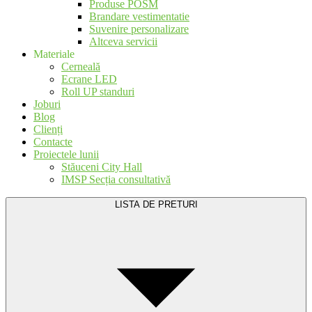
Produse POSM
Brandare vestimentatie
Suvenire personalizare
Altceva servicii
Materiale
Cerneală
Ecrane LED
Roll UP standuri
Joburi
Blog
Clienți
Contacte
Proiectele lunii
Stăuceni City Hall
IMSP Secția consultativă
LISTA DE PRETURI