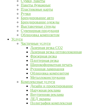
Сумки, пакеты
Пакеты бумажные
Пластиковые карты
Ручки
Брендирование авто
Брендирование одежды
Выставочные стенды
Сувенирная продукция
Облицовка композитом
Услуги
Частичные услуги
Лазерная резка CO2
Лазерная резка оптоволоконная
Фрезерная резка
Плоттерная резка
Широкоформатная печать
Рулонная ламинация
Облицовка композитом
Металлоконструкции
Комплексные услуги
Дизайн и проектирование
Наружная реклама
Внутренняя реклама
ЛЕД экраны
Полиграфия комплексная