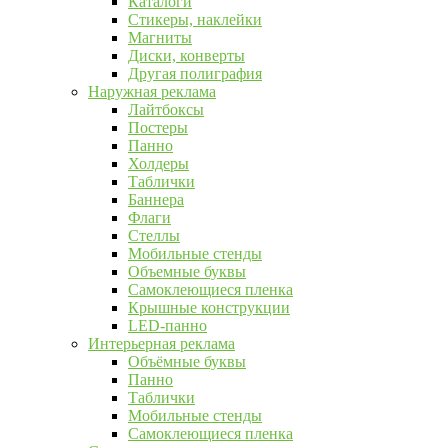
Каталоги
Стикеры, наклейки
Магниты
Диски, конверты
Другая полиграфия
Наружная реклама
Лайтбоксы
Постеры
Панно
Холдеры
Таблички
Баннера
Флаги
Стеллы
Мобильные стенды
Объемные буквы
Самоклеющиеся пленка
Крышные конструкции
LED-панно
Интерьерная реклама
Объёмные буквы
Панно
Таблички
Мобильные стенды
Самоклеющиеся пленка