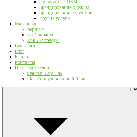
Продукция POSM
Брендирование одежды
Брендирование сувениров
Другие услуги
Материалы
Чернила
LED экраны
Roll UP стенды
Вакансии
Блог
Клиенты
Контакты
Проекты месяца
Stăuceni City Hall
РКБ Консультативный блок
ПР