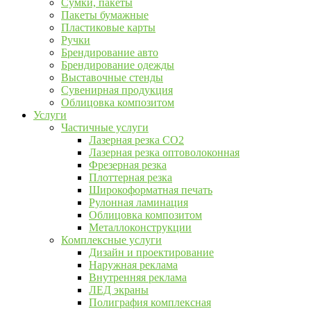
Сумки, пакеты
Пакеты бумажные
Пластиковые карты
Ручки
Брендирование авто
Брендирование одежды
Выставочные стенды
Сувенирная продукция
Облицовка композитом
Услуги
Частичные услуги
Лазерная резка CO2
Лазерная резка оптоволоконная
Фрезерная резка
Плоттерная резка
Широкоформатная печать
Рулонная ламинация
Облицовка композитом
Металлоконструкции
Комплексные услуги
Дизайн и проектирование
Наружная реклама
Внутренняя реклама
ЛЕД экраны
Полиграфия комплексная