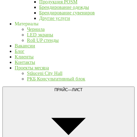
Продукция POSM
Брендирование одежды
Брендирование сувениров
Другие услуги
Материалы
Чернила
LED экраны
Roll UP стенды
Вакансии
Блог
Клиенты
Контакты
Проекты месяца
Stăuceni City Hall
РКБ Консультативный блок
ПРАЙС—ЛИСТ