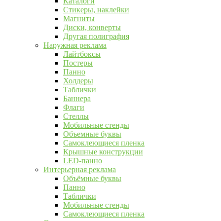
Каталоги
Стикеры, наклейки
Магниты
Диски, конверты
Другая полиграфия
Наружная реклама
Лайтбоксы
Постеры
Панно
Холдеры
Таблички
Баннера
Флаги
Стеллы
Мобильные стенды
Объемные буквы
Самоклеющиеся пленка
Крышные конструкции
LED-панно
Интерьерная реклама
Объёмные буквы
Панно
Таблички
Мобильные стенды
Самоклеющиеся пленка