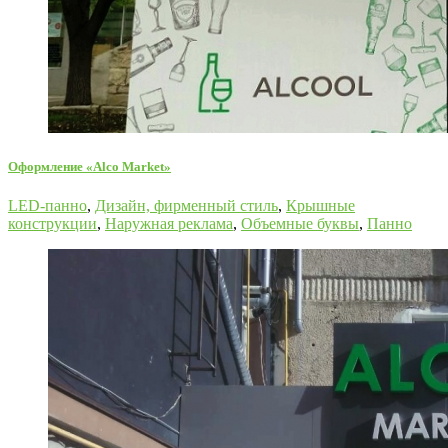
Оформление «Alco Market»
LED-панно
,
Дизайн, фирменный стиль
,
Крышные
конструкции
,
Наружная реклама
,
Объемные буквы
,
Панно