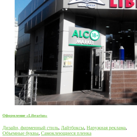
Оформление «Librarius»
Дизайн, фирменный стиль
,
Лайтбоксы
,
Наружная реклама
,
Объемные буквы
,
Самоклеющиеся пленка