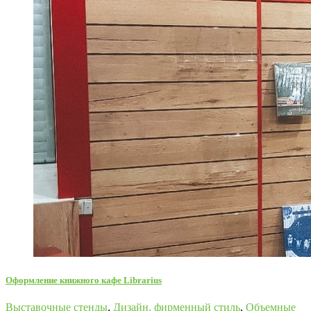
Оформление книжного кафе Librarius
Выставочные стенды
,
Дизайн, фирменный стиль
,
Объемные