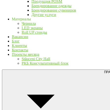
Продукция POSM
Брендирование одежды
Брендирование сувениров
Другие услуги
Материалы
Чернила
LED экраны
Roll UP стенды
Вакансии
Блог
Клиенты
Контакты
Проекты месяца
Stăuceni City Hall
РКБ Консультативный блок
ПР