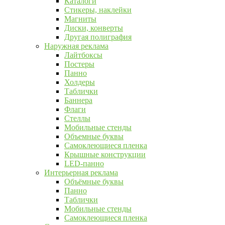
Каталоги
Стикеры, наклейки
Магниты
Диски, конверты
Другая полиграфия
Наружная реклама
Лайтбоксы
Постеры
Панно
Холдеры
Таблички
Баннера
Флаги
Стеллы
Мобильные стенды
Объемные буквы
Самоклеющиеся пленка
Крышные конструкции
LED-панно
Интерьерная реклама
Объёмные буквы
Панно
Таблички
Мобильные стенды
Самоклеющиеся пленка