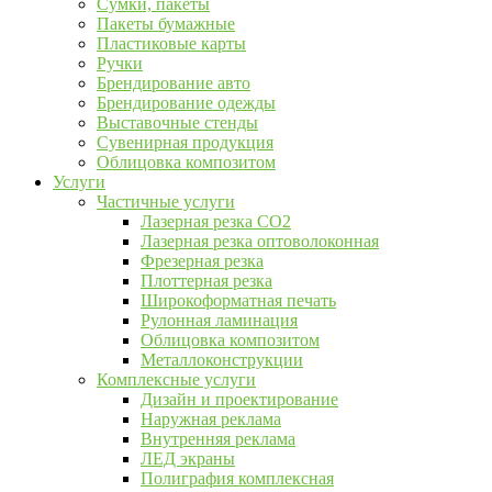
Сумки, пакеты
Пакеты бумажные
Пластиковые карты
Ручки
Брендирование авто
Брендирование одежды
Выставочные стенды
Сувенирная продукция
Облицовка композитом
Услуги
Частичные услуги
Лазерная резка CO2
Лазерная резка оптоволоконная
Фрезерная резка
Плоттерная резка
Широкоформатная печать
Рулонная ламинация
Облицовка композитом
Металлоконструкции
Комплексные услуги
Дизайн и проектирование
Наружная реклама
Внутренняя реклама
ЛЕД экраны
Полиграфия комплексная