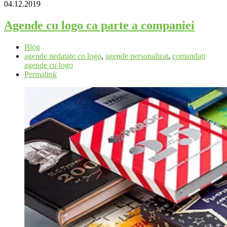
04.12.2019
Agende cu logo ca parte a companiei
Blog
agende nedatate cu logo
,
agende personalizat
,
comandați
agende cu logo
Permalink