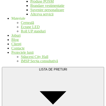
Produse POSM
Brandare vestimentatie
Suvenire personalizare
Altceva servicii
Materiale
Cerneală
Ecrane LED
Roll UP standuri
Joburi
Blog
Clienți
Contacte
Proiectele lunii
Stăuceni City Hall
IMSP Secția consultativă
LISTA DE PRETURI