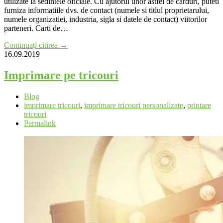
utilizate la sedintele oficiale. Cu ajutorul unor astfel de carduri, puteti
furniza informatiile dvs. de contact (numele si titlul proprietarului,
numele organizatiei, industria, sigla si datele de contact) viitorilor
parteneri. Carti de…
Continuați citirea →
16.09.2019
Imprimare pe tricouri
Blog
imprimare tricouri
,
imprimare tricouri personalizate
,
printare
tricouri
Permalink