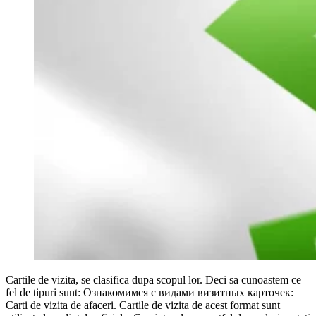
Cartile de vizita, se clasifica dupa scopul lor. Deci sa cunoastem ce
fel de tipuri sunt: Ознакомимся с видами визитных карточек:
Carti de vizita de afaceri. Cartile de vizita de acest format sunt