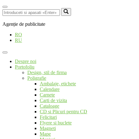
Agenție de publicitate
RO
RU
Despre noi
Portofoliu
Design, stil de firma
Poligrafie
Ambalaje, etichete
Calendare
Carnete
Carti de vizita
Cataloage
CD si Plicuri pentru CD
Felicitari
Flyere si buclete
Magneti
Mape