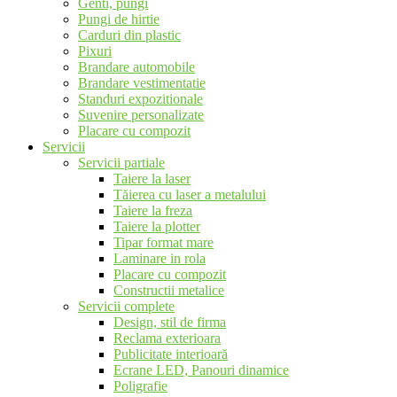
Genti, pungi
Pungi de hirtie
Carduri din plastic
Pixuri
Brandare automobile
Brandare vestimentatie
Standuri expozitionale
Suvenire personalizate
Placare cu compozit
Servicii
Servicii partiale
Taiere la laser
Tăierea cu laser a metalului
Taiere la freza
Taiere la plotter
Tipar format mare
Laminare in rola
Placare cu compozit
Constructii metalice
Servicii complete
Design, stil de firma
Reclama exterioara
Publicitate interioară
Ecrane LED, Panouri dinamice
Poligrafie