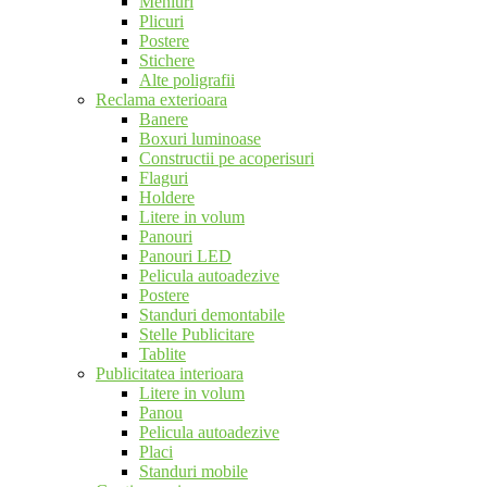
Meniuri
Plicuri
Postere
Stichere
Alte poligrafii
Reclama exterioara
Banere
Boxuri luminoase
Constructii pe acoperisuri
Flaguri
Holdere
Litere in volum
Panouri
Panouri LED
Pelicula autoadezive
Postere
Standuri demontabile
Stelle Publicitare
Tablite
Publicitatea interioara
Litere in volum
Panou
Pelicula autoadezive
Placi
Standuri mobile