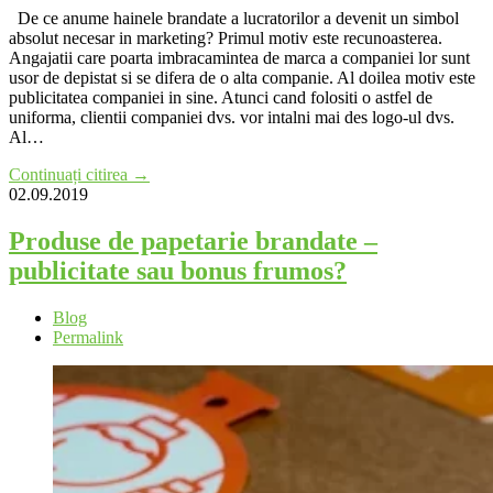
De ce anume hainele brandate a lucratorilor a devenit un simbol
absolut necesar in marketing? Primul motiv este recunoasterea.
Angajatii care poarta imbracamintea de marca a companiei lor sunt
usor de depistat si se difera de o alta companie. Al doilea motiv este
publicitatea companiei in sine. Atunci cand folositi o astfel de
uniforma, clientii companiei dvs. vor intalni mai des logo-ul dvs.
Al…
Continuați citirea →
02.09.2019
Produse de papetarie brandate –
publicitate sau bonus frumos?
Blog
Permalink