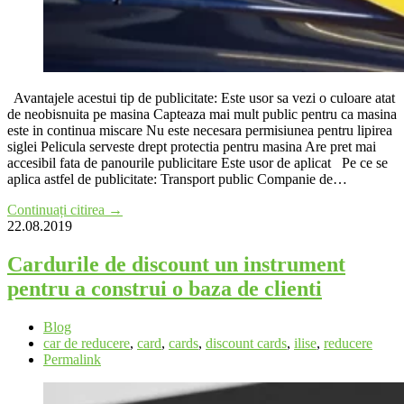
Avantajele acestui tip de publicitate: Este usor sa vezi o culoare atat
de neobisnuita pe masina Capteaza mai mult public pentru ca masina
este in continua miscare Nu este necesara permisiunea pentru lipirea
siglei Pelicula serveste drept protectia pentru masina Are pret mai
accesibil fata de panourile publicitare Este usor de aplicat Pe ce se
aplica astfel de publicitate: Transport public Companie de…
Continuați citirea →
22.08.2019
Cardurile de discount un instrument
pentru a construi o baza de clienti
Blog
car de reducere
,
card
,
cards
,
discount cards
,
ilise
,
reducere
Permalink