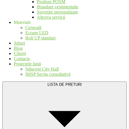
Produse POSM
Brandare vestimentatie
Suvenire personalizare
Altceva servicii
Materiale
Cerneală
Ecrane LED
Roll UP standuri
Joburi
Blog
Clienți
Contacte
Proiectele lunii
Stăuceni City Hall
IMSP Secția consultativă
LISTA DE PRETURI