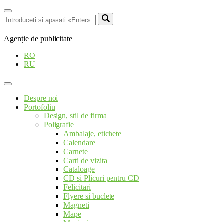
Agenție de publicitate
RO
RU
Despre noi
Portofoliu
Design, stil de firma
Poligrafie
Ambalaje, etichete
Calendare
Carnete
Carti de vizita
Cataloage
CD si Plicuri pentru CD
Felicitari
Flyere si buclete
Magneti
Mape