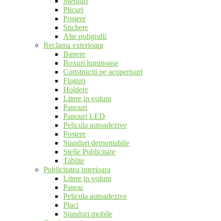
Meniuri
Plicuri
Postere
Stichere
Alte poligrafii
Reclama exterioara
Banere
Boxuri luminoase
Constructii pe acoperisuri
Flaguri
Holdere
Litere in volum
Panouri
Panouri LED
Pelicula autoadezive
Postere
Standuri demontabile
Stelle Publicitare
Tablite
Publicitatea interioara
Litere in volum
Panou
Pelicula autoadezive
Placi
Standuri mobile