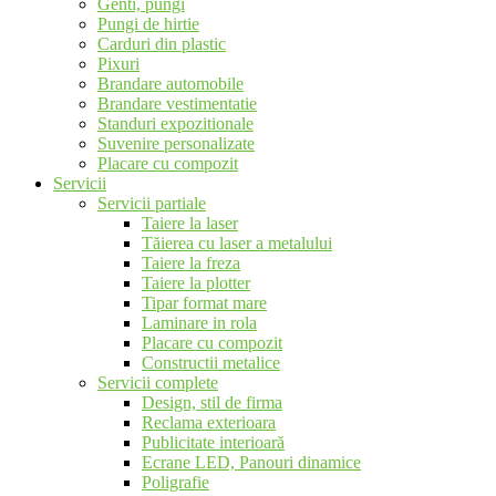
Genti, pungi
Pungi de hirtie
Carduri din plastic
Pixuri
Brandare automobile
Brandare vestimentatie
Standuri expozitionale
Suvenire personalizate
Placare cu compozit
Servicii
Servicii partiale
Taiere la laser
Tăierea cu laser a metalului
Taiere la freza
Taiere la plotter
Tipar format mare
Laminare in rola
Placare cu compozit
Constructii metalice
Servicii complete
Design, stil de firma
Reclama exterioara
Publicitate interioară
Ecrane LED, Panouri dinamice
Poligrafie