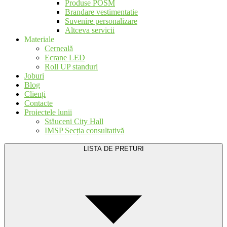
Produse POSM
Brandare vestimentatie
Suvenire personalizare
Altceva servicii
Materiale
Cerneală
Ecrane LED
Roll UP standuri
Joburi
Blog
Clienți
Contacte
Proiectele lunii
Stăuceni City Hall
IMSP Secția consultativă
LISTA DE PRETURI