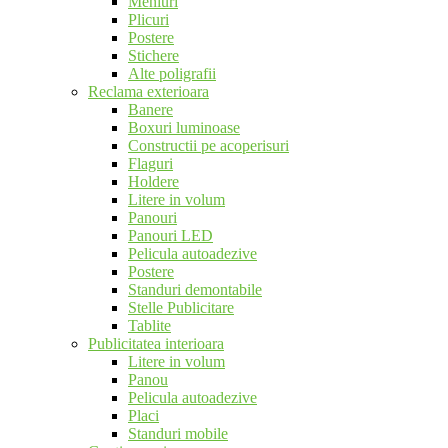
Meniuri
Plicuri
Postere
Stichere
Alte poligrafii
Reclama exterioara
Banere
Boxuri luminoase
Constructii pe acoperisuri
Flaguri
Holdere
Litere in volum
Panouri
Panouri LED
Pelicula autoadezive
Postere
Standuri demontabile
Stelle Publicitare
Tablite
Publicitatea interioara
Litere in volum
Panou
Pelicula autoadezive
Placi
Standuri mobile