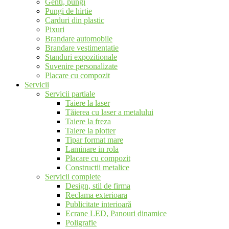
Genti, pungi
Pungi de hirtie
Carduri din plastic
Pixuri
Brandare automobile
Brandare vestimentatie
Standuri expozitionale
Suvenire personalizate
Placare cu compozit
Servicii
Servicii partiale
Taiere la laser
Tăierea cu laser a metalului
Taiere la freza
Taiere la plotter
Tipar format mare
Laminare in rola
Placare cu compozit
Constructii metalice
Servicii complete
Design, stil de firma
Reclama exterioara
Publicitate interioară
Ecrane LED, Panouri dinamice
Poligrafie