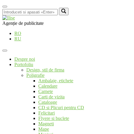
Agenție de publicitate
RO
RU
Despre noi
Portofoliu
Design, stil de firma
Poligrafie
Ambalaje, etichete
Calendare
Carnete
Carti de vizita
Cataloage
CD si Plicuri pentru CD
Felicitari
Flyere si buclete
Magneti
Mape