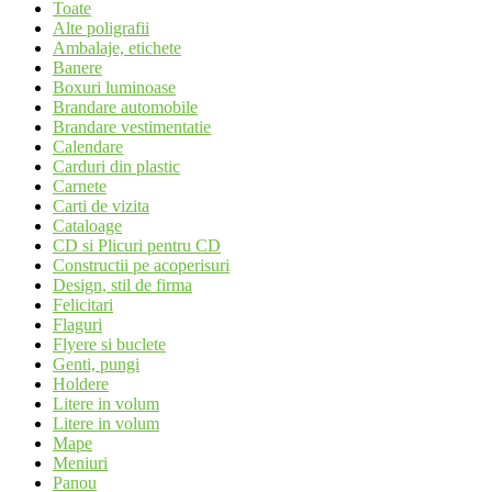
Toate
Alte poligrafii
Ambalaje, etichete
Banere
Boxuri luminoase
Brandare automobile
Brandare vestimentatie
Calendare
Carduri din plastic
Carnete
Carti de vizita
Cataloage
CD si Plicuri pentru CD
Constructii pe acoperisuri
Design, stil de firma
Felicitari
Flaguri
Flyere si buclete
Genti, pungi
Holdere
Litere in volum
Litere in volum
Mape
Meniuri
Panou