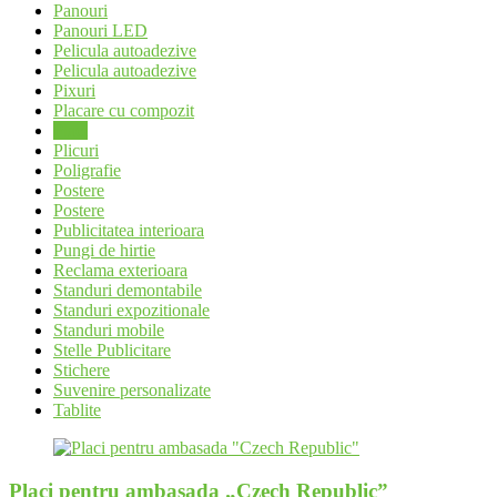
Panouri
Panouri LED
Pelicula autoadezive
Pelicula autoadezive
Pixuri
Placare cu compozit
Placi
Plicuri
Poligrafie
Postere
Postere
Publicitatea interioara
Pungi de hirtie
Reclama exterioara
Standuri demontabile
Standuri expozitionale
Standuri mobile
Stelle Publicitare
Stichere
Suvenire personalizate
Tablite
Placi pentru ambasada „Czech Republic”