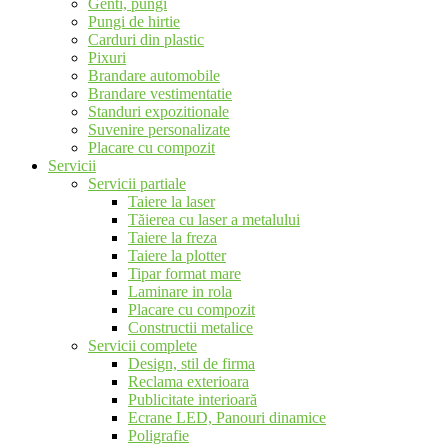
Genti, pungi
Pungi de hirtie
Carduri din plastic
Pixuri
Brandare automobile
Brandare vestimentatie
Standuri expozitionale
Suvenire personalizate
Placare cu compozit
Servicii
Servicii partiale
Taiere la laser
Tăierea cu laser a metalului
Taiere la freza
Taiere la plotter
Tipar format mare
Laminare in rola
Placare cu compozit
Constructii metalice
Servicii complete
Design, stil de firma
Reclama exterioara
Publicitate interioară
Ecrane LED, Panouri dinamice
Poligrafie