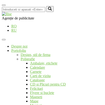
Agenție de publicitate
RO
RU
Despre noi
Portofoliu
Design, stil de firma
Poligrafie
Ambalaje, etichete
Calendare
Carnete
Carti de vizita
Cataloage
CD si Plicuri pentru CD
Felicitari
Flyere si buclete
Magneti
Mape