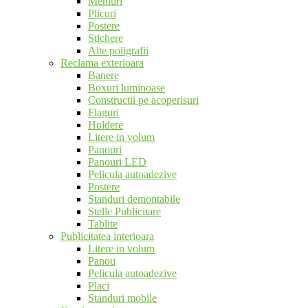
Meniuri
Plicuri
Postere
Stichere
Alte poligrafii
Reclama exterioara
Banere
Boxuri luminoase
Constructii pe acoperisuri
Flaguri
Holdere
Litere in volum
Panouri
Panouri LED
Pelicula autoadezive
Postere
Standuri demontabile
Stelle Publicitare
Tablite
Publicitatea interioara
Litere in volum
Panou
Pelicula autoadezive
Placi
Standuri mobile