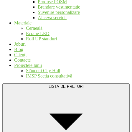
Produse POSM
Brandare vestimentatie
Suvenire personalizare
Altceva servicii
Materiale
Cerneală
Ecrane LED
Roll UP standuri
Joburi
Blog
Clienți
Contacte
Proiectele lunii
Stăuceni City Hall
IMSP Secția consultativă
LISTA DE PRETURI