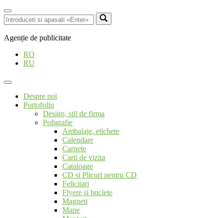
Agenție de publicitate
RO
RU
Despre noi
Portofoliu
Design, stil de firma
Poligrafie
Ambalaje, etichete
Calendare
Carnete
Carti de vizita
Cataloage
CD si Plicuri pentru CD
Felicitari
Flyere si buclete
Magneti
Mape