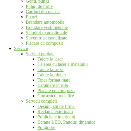
Genti, pungi
Pungi de hirtie
Carduri din plastic
Pixuri
Brandare automobile
Brandare vestimentatie
Standuri expozitionale
Suvenire personalizate
Placare cu compozit
Servicii
Servicii partiale
Taiere la laser
Tăierea cu laser a metalului
Taiere la freza
Taiere la plotter
Tipar format mare
Laminare in rola
Placare cu compozit
Constructii metalice
Servicii complete
Design, stil de firma
Reclama exterioara
Publicitate interioară
Ecrane LED, Panouri dinamice
Poligrafie