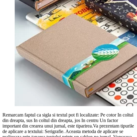
Remarcam faptul ca sigla si textul pot fi localizate: Pe cotor In coltul
din dreapta, sus In coltul din dreapta, jos In centru Un factor
important din crearea unui jurnal, este tiparirea.Va prezentam tipurile
de aplicare a textului: Serigrafie. Aceasta metoda de aplicare se
realizeaza prin taparea textului printr-un sablon pe jurnal. Vopseaua