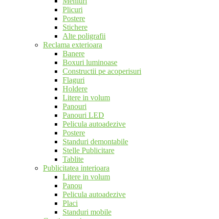
Meniuri
Plicuri
Postere
Stichere
Alte poligrafii
Reclama exterioara
Banere
Boxuri luminoase
Constructii pe acoperisuri
Flaguri
Holdere
Litere in volum
Panouri
Panouri LED
Pelicula autoadezive
Postere
Standuri demontabile
Stelle Publicitare
Tablite
Publicitatea interioara
Litere in volum
Panou
Pelicula autoadezive
Placi
Standuri mobile