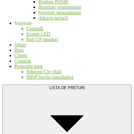
Produse POSM
Brandare vestimentatie
Suvenire personalizare
Altceva servicii
Materiale
Cerneală
Ecrane LED
Roll UP standuri
Joburi
Blog
Clienți
Contacte
Proiectele lunii
Stăuceni City Hall
IMSP Secția consultativă
LISTA DE PRETURI