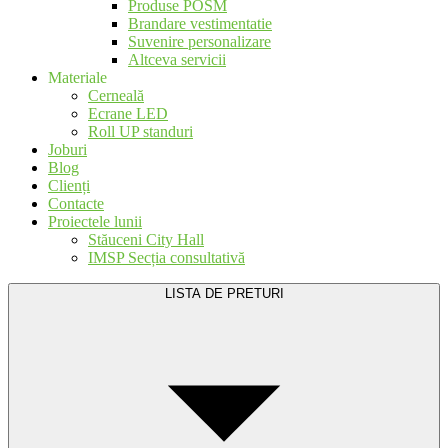
Produse POSM
Brandare vestimentatie
Suvenire personalizare
Altceva servicii
Materiale
Cerneală
Ecrane LED
Roll UP standuri
Joburi
Blog
Clienți
Contacte
Proiectele lunii
Stăuceni City Hall
IMSP Secția consultativă
LISTA DE PRETURI