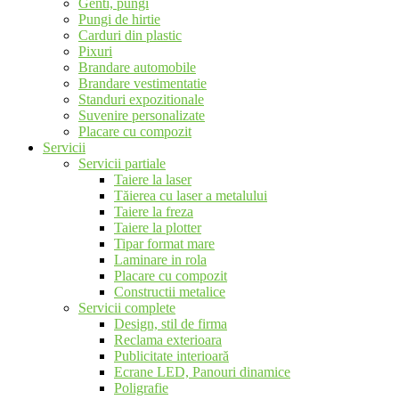
Genti, pungi
Pungi de hirtie
Carduri din plastic
Pixuri
Brandare automobile
Brandare vestimentatie
Standuri expozitionale
Suvenire personalizate
Placare cu compozit
Servicii
Servicii partiale
Taiere la laser
Tăierea cu laser a metalului
Taiere la freza
Taiere la plotter
Tipar format mare
Laminare in rola
Placare cu compozit
Constructii metalice
Servicii complete
Design, stil de firma
Reclama exterioara
Publicitate interioară
Ecrane LED, Panouri dinamice
Poligrafie