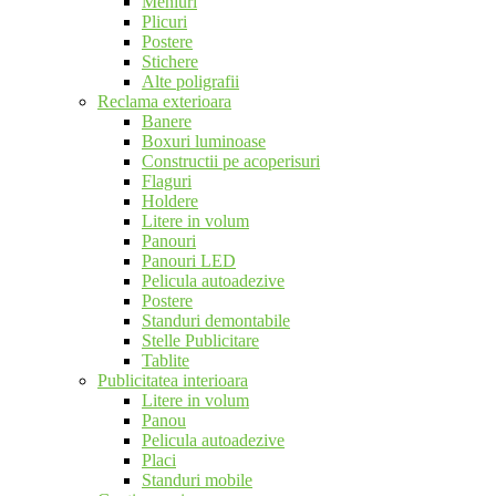
Meniuri
Plicuri
Postere
Stichere
Alte poligrafii
Reclama exterioara
Banere
Boxuri luminoase
Constructii pe acoperisuri
Flaguri
Holdere
Litere in volum
Panouri
Panouri LED
Pelicula autoadezive
Postere
Standuri demontabile
Stelle Publicitare
Tablite
Publicitatea interioara
Litere in volum
Panou
Pelicula autoadezive
Placi
Standuri mobile