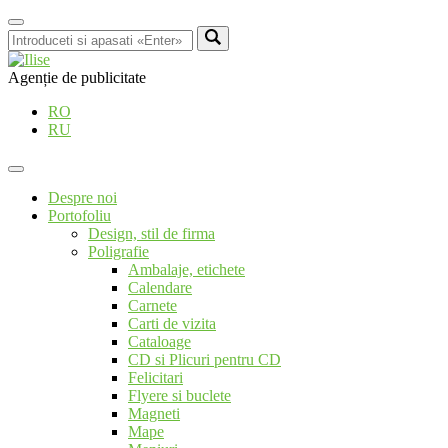
Agenție de publicitate
RO
RU
Despre noi
Portofoliu
Design, stil de firma
Poligrafie
Ambalaje, etichete
Calendare
Carnete
Carti de vizita
Cataloage
CD si Plicuri pentru CD
Felicitari
Flyere si buclete
Magneti
Mape