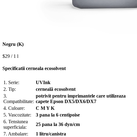
Negru (K)
$29 / 1 l
Specificatii cerneala ecosolvent
1. Serie:
UVInk
2. Tip:
cerneală ecosolvent
3.
potrivit pentru imprimantele care utilizeaza
Compatibilitate:
capete Epson DX5/DX6/DX7
4. Culoare:
C M Y K
5. Vascozitate:
3 pana la 6 centipoise
6. Tensiunea
25 pana la 36 dyn/cm
superficiala:
7. Ambalare:
1 litru/canistra