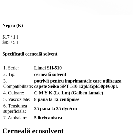
Negru (K)
$17 / 1 l
$85 / 5 l
Specificatii cerneală solvent
1. Serie:
Limei SH-510
2. Tip:
cerneală solvent
3.
potrivit pentru imprimantele care utilizeaza
Compatibilitate:
capete Seiko SPT 510 12pl/35pl/50pl/60pl.
4. Culoare:
C M Y K (Lc Lm) (Galben lamaie)
5. Vascozitate:
8 pana la 12 centipoise
6. Tensiunea
25 pana la 35 dyn/cm
superficiala:
7. Ambalare:
5 litri/canistra
Cerneală ecosolvent