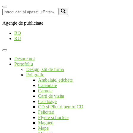
Agenție de publicitate
RO
RU
Despre noi
Portofoliu
Design, stil de firma
Poligrafie
Ambalaje, etichete
Calendare
Carnete
Carti de vizita
Cataloage
CD si Plicuri pentru CD
Felicitari
Flyere si buclete
Magneti
Mape