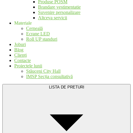
Produse POSM
Brandare vestimentatie
Suvenire personalizare
Altceva servicii
Materiale
Cerneală
Ecrane LED
Roll UP standuri
Joburi
Blog
Clienți
Contacte
Proiectele lunii
Stăuceni City Hall
IMSP Secția consultativă
LISTA DE PRETURI