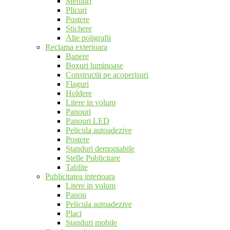
Meniuri
Plicuri
Postere
Stichere
Alte poligrafii
Reclama exterioara
Banere
Boxuri luminoase
Constructii pe acoperisuri
Flaguri
Holdere
Litere in volum
Panouri
Panouri LED
Pelicula autoadezive
Postere
Standuri demontabile
Stelle Publicitare
Tablite
Publicitatea interioara
Litere in volum
Panou
Pelicula autoadezive
Placi
Standuri mobile