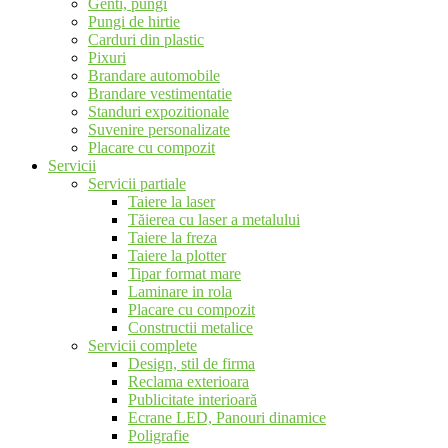
Genti, pungi
Pungi de hirtie
Carduri din plastic
Pixuri
Brandare automobile
Brandare vestimentatie
Standuri expozitionale
Suvenire personalizate
Placare cu compozit
Servicii
Servicii partiale
Taiere la laser
Tăierea cu laser a metalului
Taiere la freza
Taiere la plotter
Tipar format mare
Laminare in rola
Placare cu compozit
Constructii metalice
Servicii complete
Design, stil de firma
Reclama exterioara
Publicitate interioară
Ecrane LED, Panouri dinamice
Poligrafie