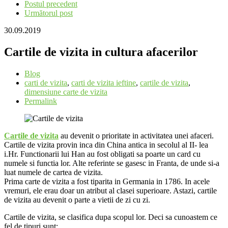
Postul precedent
Următorul post
30.09.2019
Cartile de vizita in cultura afacerilor
Blog
carti de vizita
,
carti de vizita ieftine
,
cartile de vizita
,
dimensiune carte de vizita
Permalink
Cartile de vizita
au devenit o prioritate in activitatea unei afaceri.
Cartile de vizita provin inca din China antica in secolul al II- lea
i.Hr. Functionarii lui Han au fost obligati sa poarte un card cu
numele si functia lor. Alte referinte se gasesc in Franta, de unde si-a
luat numele de cartea de vizita.
Prima carte de vizita a fost tiparita in Germania in 1786. In acele
vremuri, ele erau doar un atribut al clasei superioare. Astazi, cartile
de vizita au devenit o parte a vietii de zi cu zi.
Cartile de vizita, se clasifica dupa scopul lor. Deci sa cunoastem ce
fel de tipuri sunt: