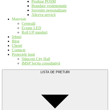
Produse POSM
Brandare vestimentatie
Suvenire personalizare
Altceva servicii
Materiale
Cerneală
Ecrane LED
Roll UP standuri
Joburi
Blog
Clienți
Contacte
Proiectele lunii
Stăuceni City Hall
IMSP Secția consultativă
LISTA DE PRETURI