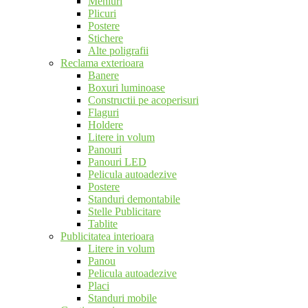
Meniuri
Plicuri
Postere
Stichere
Alte poligrafii
Reclama exterioara
Banere
Boxuri luminoase
Constructii pe acoperisuri
Flaguri
Holdere
Litere in volum
Panouri
Panouri LED
Pelicula autoadezive
Postere
Standuri demontabile
Stelle Publicitare
Tablite
Publicitatea interioara
Litere in volum
Panou
Pelicula autoadezive
Placi
Standuri mobile