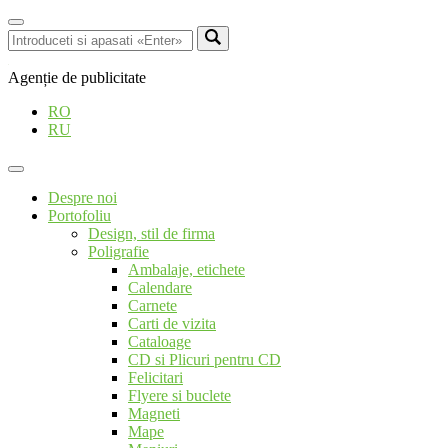
Agenție de publicitate
RO
RU
Despre noi
Portofoliu
Design, stil de firma
Poligrafie
Ambalaje, etichete
Calendare
Carnete
Carti de vizita
Cataloage
CD si Plicuri pentru CD
Felicitari
Flyere si buclete
Magneti
Mape