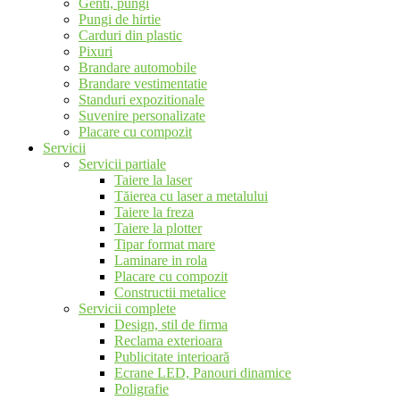
Genti, pungi
Pungi de hirtie
Carduri din plastic
Pixuri
Brandare automobile
Brandare vestimentatie
Standuri expozitionale
Suvenire personalizate
Placare cu compozit
Servicii
Servicii partiale
Taiere la laser
Tăierea cu laser a metalului
Taiere la freza
Taiere la plotter
Tipar format mare
Laminare in rola
Placare cu compozit
Constructii metalice
Servicii complete
Design, stil de firma
Reclama exterioara
Publicitate interioară
Ecrane LED, Panouri dinamice
Poligrafie