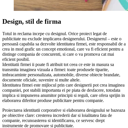
Design, stil de firma
Totul in reclama incepe cu designul. Orice proiect legat de
publicitate nu exclude implicarea designerului. Designerul – este o
persoană capabila sa dezvolte identitatea firmei, este responsabil de a
crea in mod grafic un concept emotional, care va fi eficient pentru a
distinge compania de concurenti, si care o va promova cat mai
eficient posibil.
Identitatii firmei ii poate fi atribuit tot ceea ce este in masura sa
transmita imaginea vizuala a firmei: toate produsele tiparite,
imbracaminte personalizata, automobile, diverse obiecte brandate,
documente oficiale, suvenire si multe altele.
Identitatea firmei este mijlocul prin care designerii pot crea imaginea
companiei, pot stabili importanta ei pe piata de desfacere, totodata
implica si impunerea anumitor principii si reguli, care ofera sprijin in
elaborarea diferitor produse publicitare pentru companie.
Proiectarea identitatii corporative si elaborarea designului se bazeaza
pe obiective clare: cresterea increderii dar si loialitatea fata de
companie, recunoasterea si identificarea, ce servesc drept
instrumente de promovare si publicitate.