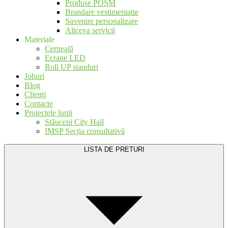
Produse POSM
Brandare vestimentatie
Suvenire personalizare
Altceva servicii
Materiale
Cerneală
Ecrane LED
Roll UP standuri
Joburi
Blog
Clienți
Contacte
Proiectele lunii
Stăuceni City Hall
IMSP Secția consultativă
LISTA DE PRETURI