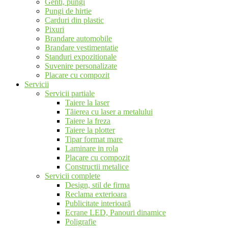
Genti, pungi
Pungi de hirtie
Carduri din plastic
Pixuri
Brandare automobile
Brandare vestimentatie
Standuri expozitionale
Suvenire personalizate
Placare cu compozit
Servicii
Servicii partiale
Taiere la laser
Tăierea cu laser a metalului
Taiere la freza
Taiere la plotter
Tipar format mare
Laminare in rola
Placare cu compozit
Constructii metalice
Servicii complete
Design, stil de firma
Reclama exterioara
Publicitate interioară
Ecrane LED, Panouri dinamice
Poligrafie