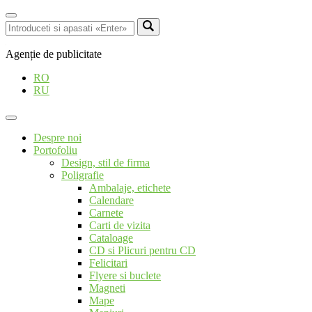
Agenție de publicitate
RO
RU
Despre noi
Portofoliu
Design, stil de firma
Poligrafie
Ambalaje, etichete
Calendare
Carnete
Carti de vizita
Cataloage
CD si Plicuri pentru CD
Felicitari
Flyere si buclete
Magneti
Mape