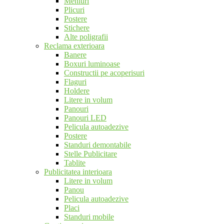
Meniuri
Plicuri
Postere
Stichere
Alte poligrafii
Reclama exterioara
Banere
Boxuri luminoase
Constructii pe acoperisuri
Flaguri
Holdere
Litere in volum
Panouri
Panouri LED
Pelicula autoadezive
Postere
Standuri demontabile
Stelle Publicitare
Tablite
Publicitatea interioara
Litere in volum
Panou
Pelicula autoadezive
Placi
Standuri mobile