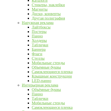
Каталоги
Стикеры, наклейки
Магниты
Диски, конверты
Другая полиграфия
Наружная реклама
Лайтбоксы
Постеры
Панно
Холдеры
Таблички
Баннера
Флаги
Стеллы
Мобильные стенды
Объемные буквы
Самоклеющиеся пленка
Крышные конструкции
LED-панно
Интерьерная реклама
Объёмные буквы
Панно
Таблички
Мобильные стенды
Самоклеющиеся пленка