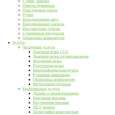
Сумки, пакеты
Пакеты бумажные
Пластиковые карты
Ручки
Брендирование авто
Брендирование одежды
Выставочные стенды
Сувенирная продукция
Облицовка композитом
Услуги
Частичные услуги
Лазерная резка CO2
Лазерная резка оптоволоконная
Фрезерная резка
Плоттерная резка
Широкоформатная печать
Рулонная ламинация
Облицовка композитом
Металлоконструкции
Комплексные услуги
Дизайн и проектирование
Наружная реклама
Внутренняя реклама
ЛЕД экраны
Полиграфия комплексная