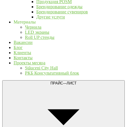
Продукция POSM
Брендирование одежды
Брендирование сувениров
Другие услуги
Материалы
Чернила
LED экраны
Roll UP стенды
Вакансии
Блог
Клиенты
Контакты
Проекты месяца
Stăuceni City Hall
РКБ Консультативный блок
ПРАЙС—ЛИСТ