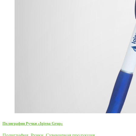
Полиграфия Ручки «Igiena Grup»
Полиграфия
,
Ручки
,
Сувенирная продукция