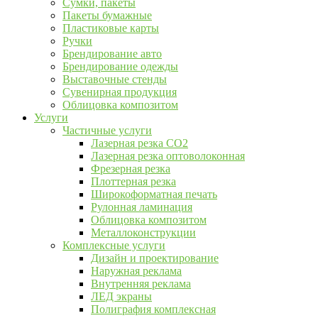
Сумки, пакеты
Пакеты бумажные
Пластиковые карты
Ручки
Брендирование авто
Брендирование одежды
Выставочные стенды
Сувенирная продукция
Облицовка композитом
Услуги
Частичные услуги
Лазерная резка CO2
Лазерная резка оптоволоконная
Фрезерная резка
Плоттерная резка
Широкоформатная печать
Рулонная ламинация
Облицовка композитом
Металлоконструкции
Комплексные услуги
Дизайн и проектирование
Наружная реклама
Внутренняя реклама
ЛЕД экраны
Полиграфия комплексная