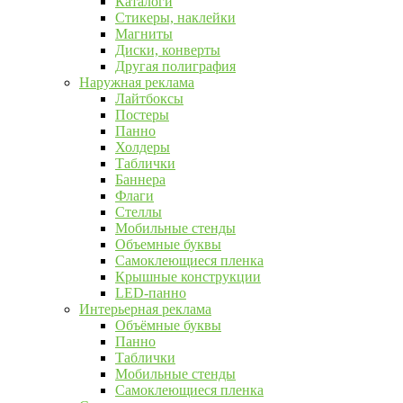
Каталоги
Стикеры, наклейки
Магниты
Диски, конверты
Другая полиграфия
Наружная реклама
Лайтбоксы
Постеры
Панно
Холдеры
Таблички
Баннера
Флаги
Стеллы
Мобильные стенды
Объемные буквы
Самоклеющиеся пленка
Крышные конструкции
LED-панно
Интерьерная реклама
Объёмные буквы
Панно
Таблички
Мобильные стенды
Самоклеющиеся пленка