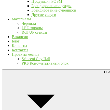
Продукция POSM
Брендирование одежды
Брендирование сувениров
Другие услуги
Материалы
Чернила
LED экраны
Roll UP стенды
Вакансии
Блог
Клиенты
Контакты
Проекты месяца
Stăuceni City Hall
РКБ Консультативный блок
ПР