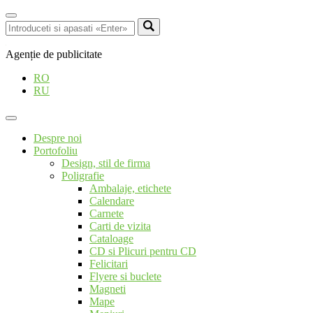
Agenție de publicitate
RO
RU
Despre noi
Portofoliu
Design, stil de firma
Poligrafie
Ambalaje, etichete
Calendare
Carnete
Carti de vizita
Cataloage
CD si Plicuri pentru CD
Felicitari
Flyere si buclete
Magneti
Mape