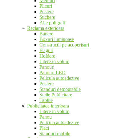
Meniuri
Plicuri
Postere
Stichere
Alte poligrafii
Reclama exterioara
Banere
Boxuri luminoase
Constructii pe acoperisuri
Flaguri
Holdere
Litere in volum
Panouri
Panouri LED
Pelicula autoadezive
Postere
Standuri demontabile
Stelle Publicitare
Tablite
Publicitatea interioara
Litere in volum
Panou
Pelicula autoadezive
Placi
Standuri mobile