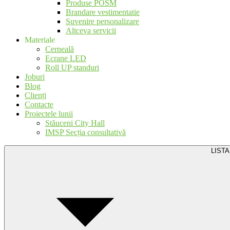
Produse POSM
Brandare vestimentatie
Suvenire personalizare
Altceva servicii
Materiale
Cerneală
Ecrane LED
Roll UP standuri
Joburi
Blog
Clienți
Contacte
Proiectele lunii
Stăuceni City Hall
IMSP Secția consultativă
LISTA