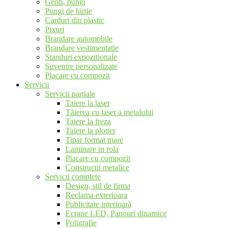
Genti, pungi
Pungi de hirtie
Carduri din plastic
Pixuri
Brandare automobile
Brandare vestimentatie
Standuri expozitionale
Suvenire personalizate
Placare cu compozit
Servicii
Servicii partiale
Taiere la laser
Tăierea cu laser a metalului
Taiere la freza
Taiere la plotter
Tipar format mare
Laminare in rola
Placare cu compozit
Constructii metalice
Servicii complete
Design, stil de firma
Reclama exterioara
Publicitate interioară
Ecrane LED, Panouri dinamice
Poligrafie