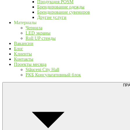
Продукция POSM
Брендирование одежды
Брендирование сувениров
Другие услуги
Материалы
Чернила
LED экраны
Roll UP стенды
Вакансии
Блог
Клиенты
Контакты
Проекты месяца
Stăuceni City Hall
РКБ Консультативный блок
ПР