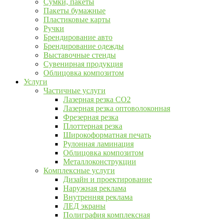
Сумки, пакеты
Пакеты бумажные
Пластиковые карты
Ручки
Брендирование авто
Брендирование одежды
Выставочные стенды
Сувенирная продукция
Облицовка композитом
Услуги
Частичные услуги
Лазерная резка CO2
Лазерная резка оптоволоконная
Фрезерная резка
Плоттерная резка
Широкоформатная печать
Рулонная ламинация
Облицовка композитом
Металлоконструкции
Комплексные услуги
Дизайн и проектирование
Наружная реклама
Внутренняя реклама
ЛЕД экраны
Полиграфия комплексная