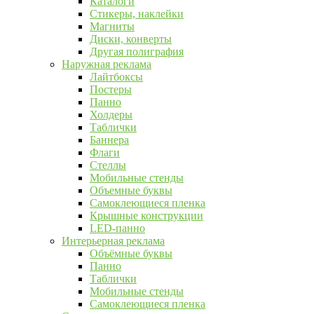
Каталоги
Стикеры, наклейки
Магниты
Диски, конверты
Другая полиграфия
Наружная реклама
Лайтбоксы
Постеры
Панно
Холдеры
Таблички
Баннера
Флаги
Стеллы
Мобильные стенды
Объемные буквы
Самоклеющиеся пленка
Крышные конструкции
LED-панно
Интерьерная реклама
Объёмные буквы
Панно
Таблички
Мобильные стенды
Самоклеющиеся пленка