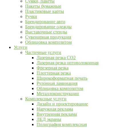
Сумки, пакеты
Пакеты бумажные
Пластиковые карты
Ручки
Брендирование авто
Брендирование одежды
Выставочные стенды
Сувенирная продукция
Облицовка композитом
Услуги
Частичные услуги
Лазерная резка CO2
Лазерная резка оптоволоконная
Фрезерная резка
Плоттерная резка
Широкоформатная печать
Рулонная ламинация
Облицовка композитом
Металлоконструкции
Комплексные услуги
Дизайн и проектирование
Наружная реклама
Внутренняя реклама
ЛЕД экраны
Полиграфия комплексная