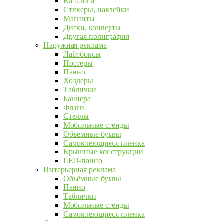
Каталоги
Стикеры, наклейки
Магниты
Диски, конверты
Другая полиграфия
Наружная реклама
Лайтбоксы
Постеры
Панно
Холдеры
Таблички
Баннера
Флаги
Стеллы
Мобильные стенды
Объемные буквы
Самоклеющиеся пленка
Крышные конструкции
LED-панно
Интерьерная реклама
Объёмные буквы
Панно
Таблички
Мобильные стенды
Самоклеющиеся пленка