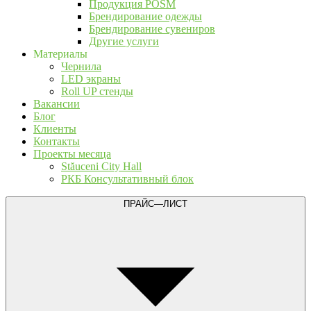
Продукция POSM
Брендирование одежды
Брендирование сувениров
Другие услуги
Материалы
Чернила
LED экраны
Roll UP стенды
Вакансии
Блог
Клиенты
Контакты
Проекты месяца
Stăuceni City Hall
РКБ Консультативный блок
ПРАЙС—ЛИСТ