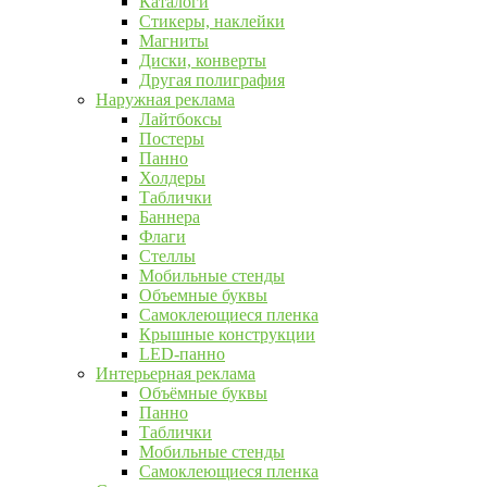
Каталоги
Стикеры, наклейки
Магниты
Диски, конверты
Другая полиграфия
Наружная реклама
Лайтбоксы
Постеры
Панно
Холдеры
Таблички
Баннера
Флаги
Стеллы
Мобильные стенды
Объемные буквы
Самоклеющиеся пленка
Крышные конструкции
LED-панно
Интерьерная реклама
Объёмные буквы
Панно
Таблички
Мобильные стенды
Самоклеющиеся пленка