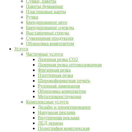
Сумки, пакеты
Пакеты бумажные
Пластиковые карты
Ручки
Брендирование авто
Брендирование одежды
Выставочные стенды
Сувенирная продукция
Облицовка композитом
Услуги
Частичные услуги
Лазерная резка CO2
Лазерная резка оптоволоконная
Фрезерная резка
Плоттерная резка
Широкоформатная печать
Рулонная ламинация
Облицовка композитом
Металлоконструкции
Комплексные услуги
Дизайн и проектирование
Наружная реклама
Внутренняя реклама
ЛЕД экраны
Полиграфия комплексная