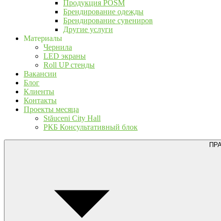
Продукция POSM
Брендирование одежды
Брендирование сувениров
Другие услуги
Материалы
Чернила
LED экраны
Roll UP стенды
Вакансии
Блог
Клиенты
Контакты
Проекты месяца
Stăuceni City Hall
РКБ Консультативный блок
ПР