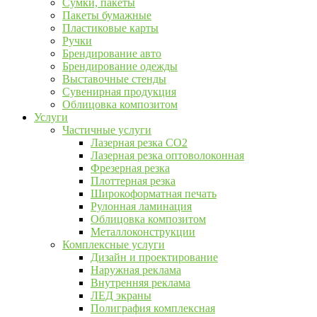
Сумки, пакеты
Пакеты бумажные
Пластиковые карты
Ручки
Брендирование авто
Брендирование одежды
Выставочные стенды
Сувенирная продукция
Облицовка композитом
Услуги
Частичные услуги
Лазерная резка CO2
Лазерная резка оптоволоконная
Фрезерная резка
Плоттерная резка
Широкоформатная печать
Рулонная ламинация
Облицовка композитом
Металлоконструкции
Комплексные услуги
Дизайн и проектирование
Наружная реклама
Внутренняя реклама
ЛЕД экраны
Полиграфия комплексная