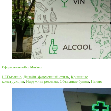
Оформление «Alco Market»
LED-панно
,
Дизайн, фирменный стиль
,
Крышные
конструкции
,
Наружная реклама
,
Объемные буквы
,
Панно