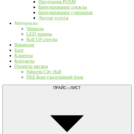
Продукция POSM
Брендирование одежды
Брендирование сувениров
Другие услуги
Материалы
Чернила
LED экраны
Roll UP стенды
Вакансии
Блог
Клиенты
Контакты
Проекты месяца
Stăuceni City Hall
РКБ Консультативный блок
ПРАЙС—ЛИСТ