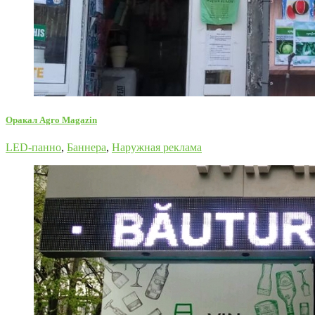
Оракал Agro Magazin
LED-панно
,
Баннера
,
Наружная реклама