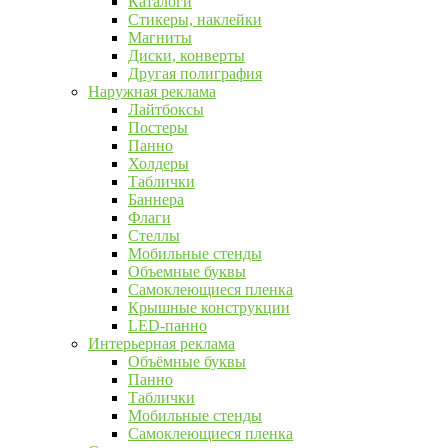
Каталоги
Стикеры, наклейки
Магниты
Диски, конверты
Другая полиграфия
Наружная реклама
Лайтбоксы
Постеры
Панно
Холдеры
Таблички
Баннера
Флаги
Стеллы
Мобильные стенды
Объемные буквы
Самоклеющиеся пленка
Крышные конструкции
LED-панно
Интерьерная реклама
Объёмные буквы
Панно
Таблички
Мобильные стенды
Самоклеющиеся пленка