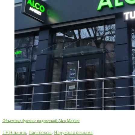
Oбъемные буквы с подсветкой Alco Market
LED-панно
,
Лайтбоксы
,
Наружная реклама