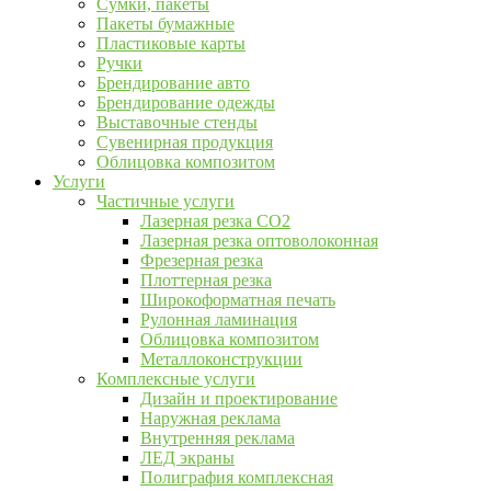
Сумки, пакеты
Пакеты бумажные
Пластиковые карты
Ручки
Брендирование авто
Брендирование одежды
Выставочные стенды
Сувенирная продукция
Облицовка композитом
Услуги
Частичные услуги
Лазерная резка CO2
Лазерная резка оптоволоконная
Фрезерная резка
Плоттерная резка
Широкоформатная печать
Рулонная ламинация
Облицовка композитом
Металлоконструкции
Комплексные услуги
Дизайн и проектирование
Наружная реклама
Внутренняя реклама
ЛЕД экраны
Полиграфия комплексная