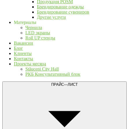
Продукция POSM
Брендирование одежды
Брендирование сувениров
Другие услуги
Материалы
Чернила
LED экраны
Roll UP стенды
Вакансии
Блог
Клиенты
Контакты
Проекты месяца
Stăuceni City Hall
РКБ Консультативный блок
ПРАЙС—ЛИСТ