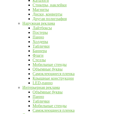
Каталоги
Стикеры, наклейки
Магниты
Диски, конверты
Другая полиграфия
Наружная реклама
Лайтбоксы
Постеры
Панно
Холдеры
Таблички
Баннера
Флаги
Стеллы
Мобильные стенды
Объемные буквы
Самоклеющиеся пленка
Крышные конструкции
LED-панно
Интерьерная реклама
Объёмные буквы
Панно
Таблички
Мобильные стенды
Самоклеющиеся пленка