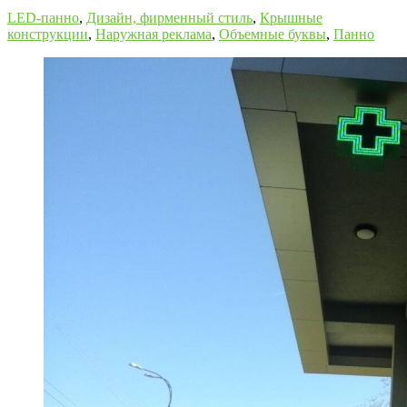
LED-панно
,
Дизайн, фирменный стиль
,
Крышные
конструкции
,
Наружная реклама
,
Объемные буквы
,
Панно