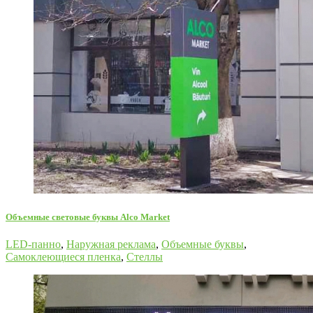
Oбъемные световые буквы Alco Market
LED-панно
,
Наружная реклама
,
Объемные буквы
,
Самоклеющиеся пленка
,
Стеллы