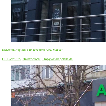
Oбъемные буквы с подсветкой Alco Market
LED-панно
,
Лайтбоксы
,
Наружная реклама