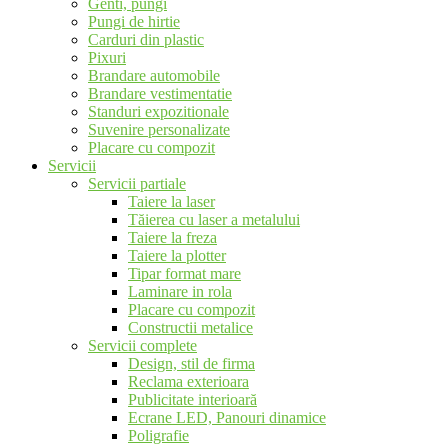
Genti, pungi
Pungi de hirtie
Carduri din plastic
Pixuri
Brandare automobile
Brandare vestimentatie
Standuri expozitionale
Suvenire personalizate
Placare cu compozit
Servicii
Servicii partiale
Taiere la laser
Tăierea cu laser a metalului
Taiere la freza
Taiere la plotter
Tipar format mare
Laminare in rola
Placare cu compozit
Constructii metalice
Servicii complete
Design, stil de firma
Reclama exterioara
Publicitate interioară
Ecrane LED, Panouri dinamice
Poligrafie