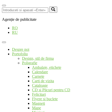
Agenție de publicitate
RO
RU
Despre noi
Portofoliu
Design, stil de firma
Poligrafie
Ambalaje, etichete
Calendare
Carnete
Carti de vizita
Cataloage
CD si Plicuri pentru CD
Felicitari
Flyere si buclete
Magneti
Mape