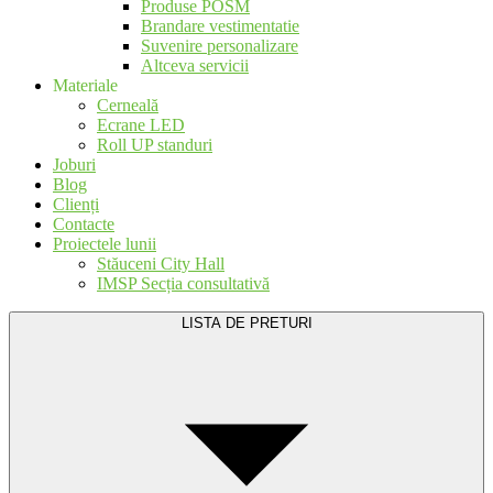
Produse POSM
Brandare vestimentatie
Suvenire personalizare
Altceva servicii
Materiale
Cerneală
Ecrane LED
Roll UP standuri
Joburi
Blog
Clienți
Contacte
Proiectele lunii
Stăuceni City Hall
IMSP Secția consultativă
LISTA DE PRETURI