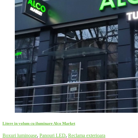
Litere in volum cu iluminare Alco Market
Boxuri luminoase
,
Panouri LED
,
Reclama exterioara