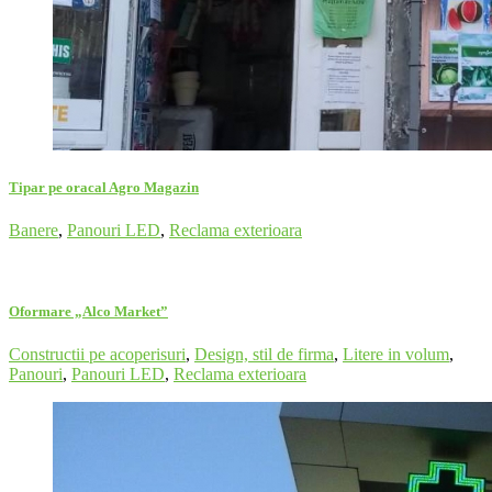
Tipar pe oracal Agro Magazin
Banere
,
Panouri LED
,
Reclama exterioara
Oformare „Alco Market”
Constructii pe acoperisuri
,
Design, stil de firma
,
Litere in volum
,
Panouri
,
Panouri LED
,
Reclama exterioara