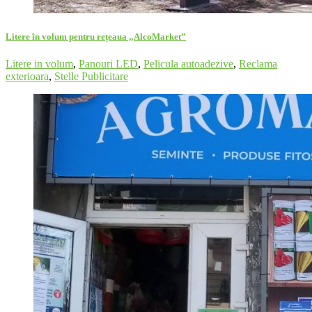
Litere în volum pentru rețeaua „AlcoMarket”
Litere in volum
,
Panouri LED
,
Pelicula autoadezive
,
Reclama
exterioara
,
Stelle Publicitare