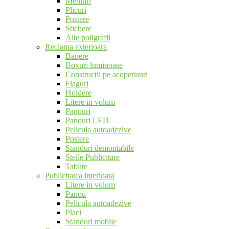
Meniuri
Plicuri
Postere
Stichere
Alte poligrafii
Reclama exterioara
Banere
Boxuri luminoase
Constructii pe acoperisuri
Flaguri
Holdere
Litere in volum
Panouri
Panouri LED
Pelicula autoadezive
Postere
Standuri demontabile
Stelle Publicitare
Tablite
Publicitatea interioara
Litere in volum
Panou
Pelicula autoadezive
Placi
Standuri mobile