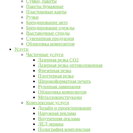
Сумки, пакеты
Пакеты бумажные
Пластиковые карты
Ручки
Брендирование авто
Брендирование одежды
Выставочные стенды
Сувенирная продукция
Облицовка композитом
Услуги
Частичные услуги
Лазерная резка CO2
Лазерная резка оптоволоконная
Фрезерная резка
Плоттерная резка
Широкоформатная печать
Рулонная ламинация
Облицовка композитом
Металлоконструкции
Комплексные услуги
Дизайн и проектирование
Наружная реклама
Внутренняя реклама
ЛЕД экраны
Полиграфия комплексная