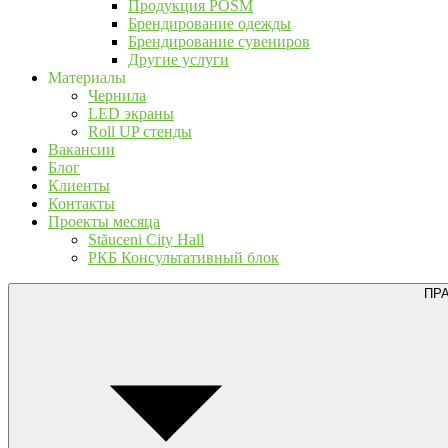
Продукция POSM
Брендирование одежды
Брендирование сувениров
Другие услуги
Материалы
Чернила
LED экраны
Roll UP стенды
Вакансии
Блог
Клиенты
Контакты
Проекты месяца
Stăuceni City Hall
РКБ Консультативный блок
ПР