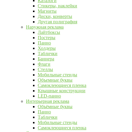
Каталоги
Стикеры, наклейки
Магниты
Диски, конверты
Другая полиграфия
Наружная реклама
Лайтбоксы
Постеры
Панно
Холдеры
Таблички
Баннера
Флаги
Стеллы
Мобильные стенды
Объемные буквы
Самоклеющиеся пленка
Крышные конструкции
LED-панно
Интерьерная реклама
Объёмные буквы
Панно
Таблички
Мобильные стенды
Самоклеющиеся пленка