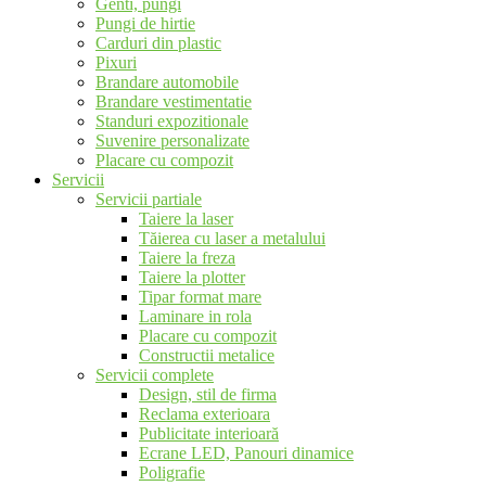
Genti, pungi
Pungi de hirtie
Carduri din plastic
Pixuri
Brandare automobile
Brandare vestimentatie
Standuri expozitionale
Suvenire personalizate
Placare cu compozit
Servicii
Servicii partiale
Taiere la laser
Tăierea cu laser a metalului
Taiere la freza
Taiere la plotter
Tipar format mare
Laminare in rola
Placare cu compozit
Constructii metalice
Servicii complete
Design, stil de firma
Reclama exterioara
Publicitate interioară
Ecrane LED, Panouri dinamice
Poligrafie