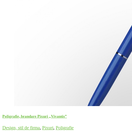
Poligrafie, brandare Pixuri „Vivantis”
Design, stil de firma
,
Pixuri
,
Poligrafie