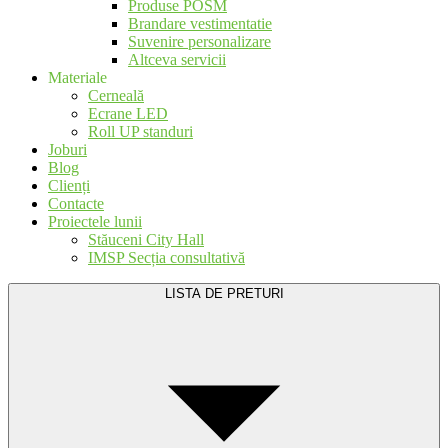
Produse POSM
Brandare vestimentatie
Suvenire personalizare
Altceva servicii
Materiale
Cerneală
Ecrane LED
Roll UP standuri
Joburi
Blog
Clienți
Contacte
Proiectele lunii
Stăuceni City Hall
IMSP Secția consultativă
LISTA DE PRETURI