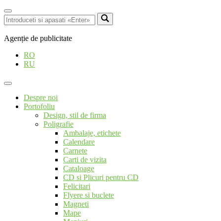
Agenție de publicitate
RO
RU
Despre noi
Portofoliu
Design, stil de firma
Poligrafie
Ambalaje, etichete
Calendare
Carnete
Carti de vizita
Cataloage
CD si Plicuri pentru CD
Felicitari
Flyere si buclete
Magneti
Mape