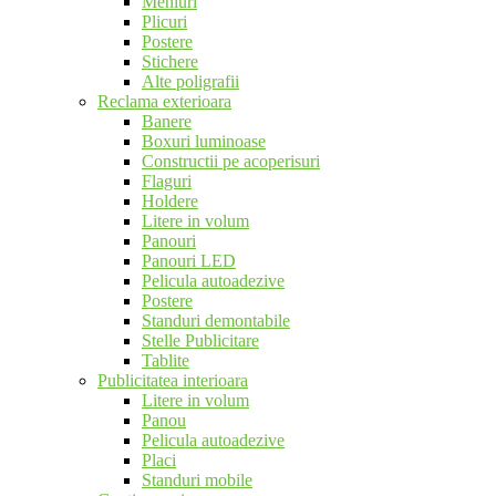
Meniuri
Plicuri
Postere
Stichere
Alte poligrafii
Reclama exterioara
Banere
Boxuri luminoase
Constructii pe acoperisuri
Flaguri
Holdere
Litere in volum
Panouri
Panouri LED
Pelicula autoadezive
Postere
Standuri demontabile
Stelle Publicitare
Tablite
Publicitatea interioara
Litere in volum
Panou
Pelicula autoadezive
Placi
Standuri mobile