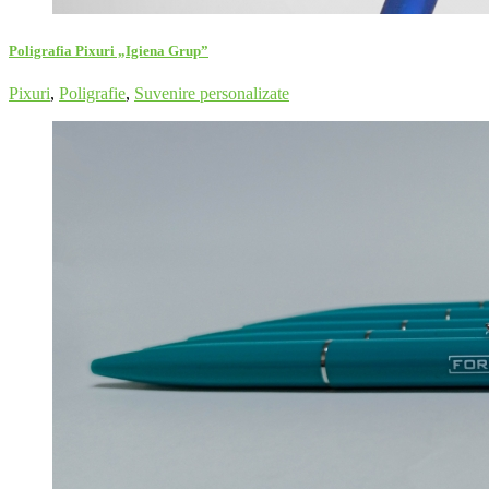
Poligrafia Pixuri „Igiena Grup”
Pixuri
,
Poligrafie
,
Suvenire personalizate