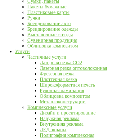
Сумки, пакеты
Пакеты бумажные
Пластиковые карты
Ручки
Брендирование авто
Брендирование одежды
Выставочные стенды
Сувенирная продукция
Облицовка композитом
Услуги
Частичные услуги
Лазерная резка CO2
Лазерная резка оптоволоконная
Фрезерная резка
Плоттерная резка
Широкоформатная печать
Рулонная ламинация
Облицовка композитом
Металлоконструкции
Комплексные услуги
Дизайн и проектирование
Наружная реклама
Внутренняя реклама
ЛЕД экраны
Полиграфия комплексная