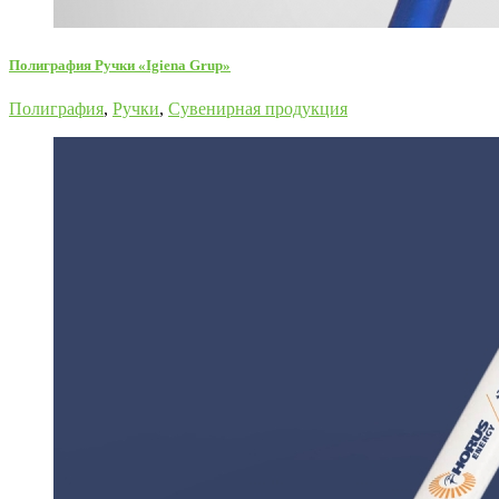
Полиграфия Ручки «Igiena Grup»
Полиграфия
,
Ручки
,
Сувенирная продукция