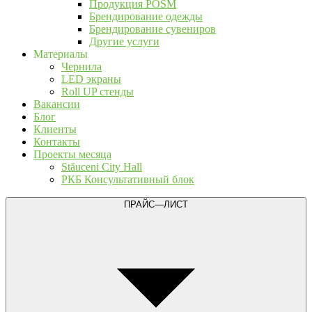
Продукция POSM
Брендирование одежды
Брендирование сувениров
Другие услуги
Материалы
Чернила
LED экраны
Roll UP стенды
Вакансии
Блог
Клиенты
Контакты
Проекты месяца
Stăuceni City Hall
РКБ Консультативный блок
ПРАЙС—ЛИСТ