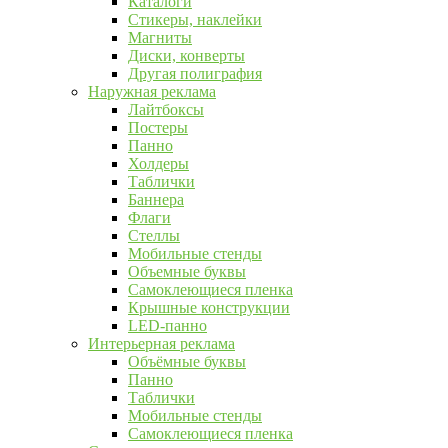
Каталоги
Стикеры, наклейки
Магниты
Диски, конверты
Другая полиграфия
Наружная реклама
Лайтбоксы
Постеры
Панно
Холдеры
Таблички
Баннера
Флаги
Стеллы
Мобильные стенды
Объемные буквы
Самоклеющиеся пленка
Крышные конструкции
LED-панно
Интерьерная реклама
Объёмные буквы
Панно
Таблички
Мобильные стенды
Самоклеющиеся пленка