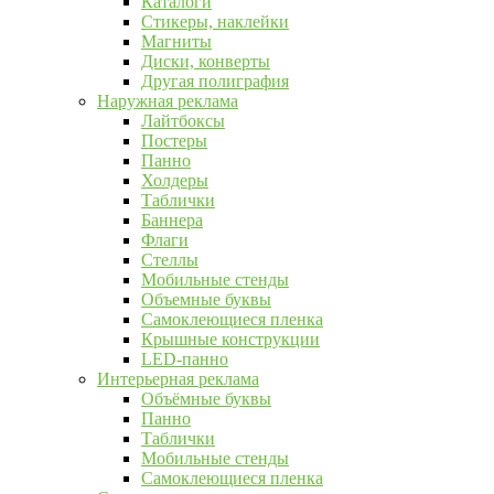
Каталоги
Стикеры, наклейки
Магниты
Диски, конверты
Другая полиграфия
Наружная реклама
Лайтбоксы
Постеры
Панно
Холдеры
Таблички
Баннера
Флаги
Стеллы
Мобильные стенды
Объемные буквы
Самоклеющиеся пленка
Крышные конструкции
LED-панно
Интерьерная реклама
Объёмные буквы
Панно
Таблички
Мобильные стенды
Самоклеющиеся пленка