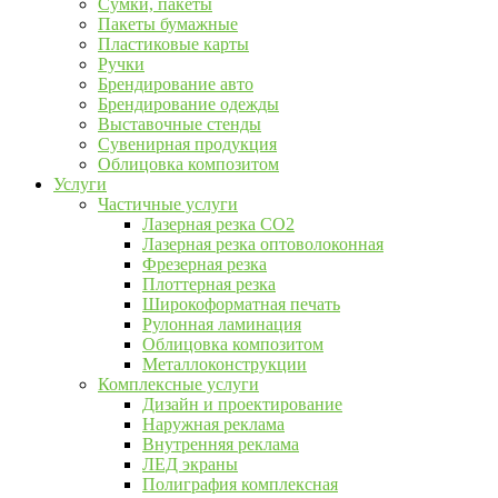
Сумки, пакеты
Пакеты бумажные
Пластиковые карты
Ручки
Брендирование авто
Брендирование одежды
Выставочные стенды
Сувенирная продукция
Облицовка композитом
Услуги
Частичные услуги
Лазерная резка CO2
Лазерная резка оптоволоконная
Фрезерная резка
Плоттерная резка
Широкоформатная печать
Рулонная ламинация
Облицовка композитом
Металлоконструкции
Комплексные услуги
Дизайн и проектирование
Наружная реклама
Внутренняя реклама
ЛЕД экраны
Полиграфия комплексная