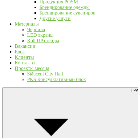
Продукция POSM
Брендирование одежды
Брендирование сувениров
Другие услуги
Материалы
Чернила
LED экраны
Roll UP стенды
Вакансии
Блог
Клиенты
Контакты
Проекты месяца
Stăuceni City Hall
РКБ Консультативный блок
ПР