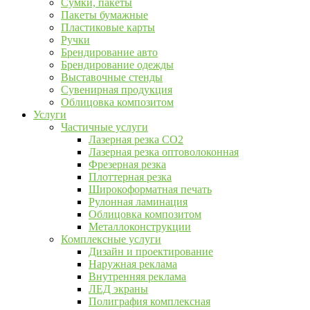
Сумки, пакеты
Пакеты бумажные
Пластиковые карты
Ручки
Брендирование авто
Брендирование одежды
Выставочные стенды
Сувенирная продукция
Облицовка композитом
Услуги
Частичные услуги
Лазерная резка CO2
Лазерная резка оптоволоконная
Фрезерная резка
Плоттерная резка
Широкоформатная печать
Рулонная ламинация
Облицовка композитом
Металлоконструкции
Комплексные услуги
Дизайн и проектирование
Наружная реклама
Внутренняя реклама
ЛЕД экраны
Полиграфия комплексная