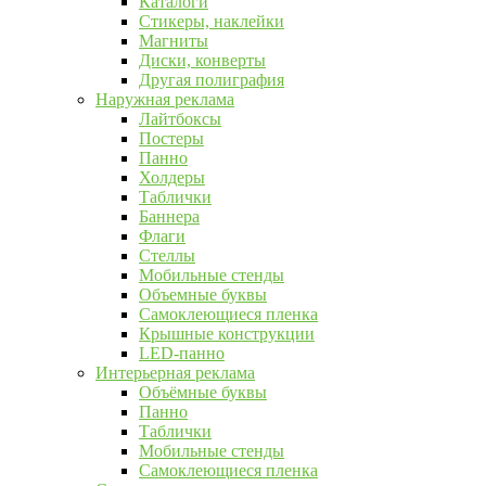
Каталоги
Стикеры, наклейки
Магниты
Диски, конверты
Другая полиграфия
Наружная реклама
Лайтбоксы
Постеры
Панно
Холдеры
Таблички
Баннера
Флаги
Стеллы
Мобильные стенды
Объемные буквы
Самоклеющиеся пленка
Крышные конструкции
LED-панно
Интерьерная реклама
Объёмные буквы
Панно
Таблички
Мобильные стенды
Самоклеющиеся пленка