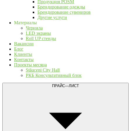
Продукция POSM
Брендирование одежды
Брендирование сувениров
Другие услуги
Материалы
Чернила
LED экраны
Roll UP стенды
Вакансии
Блог
Клиенты
Контакты
Проекты месяца
Stăuceni City Hall
РКБ Консультативный блок
ПРАЙС—ЛИСТ