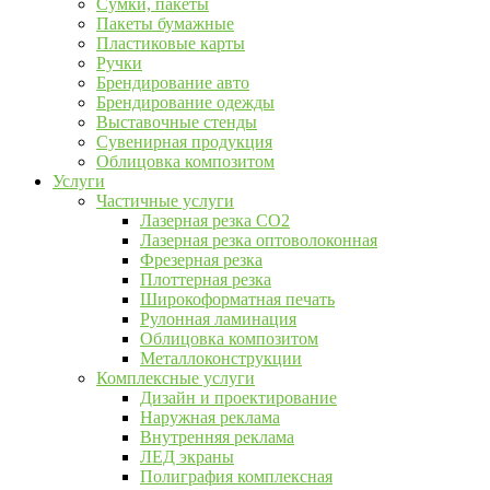
Сумки, пакеты
Пакеты бумажные
Пластиковые карты
Ручки
Брендирование авто
Брендирование одежды
Выставочные стенды
Сувенирная продукция
Облицовка композитом
Услуги
Частичные услуги
Лазерная резка CO2
Лазерная резка оптоволоконная
Фрезерная резка
Плоттерная резка
Широкоформатная печать
Рулонная ламинация
Облицовка композитом
Металлоконструкции
Комплексные услуги
Дизайн и проектирование
Наружная реклама
Внутренняя реклама
ЛЕД экраны
Полиграфия комплексная