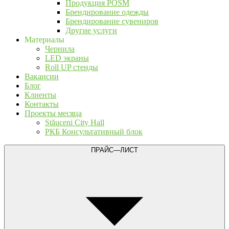
Продукция POSM
Брендирование одежды
Брендирование сувениров
Другие услуги
Материалы
Чернила
LED экраны
Roll UP стенды
Вакансии
Блог
Клиенты
Контакты
Проекты месяца
Stăuceni City Hall
РКБ Консультативный блок
ПРАЙС—ЛИСТ