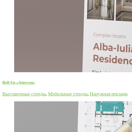
Roll-Up «Astercon»
Выставочные стенды
,
Мобильные стенды
,
Наружная реклама