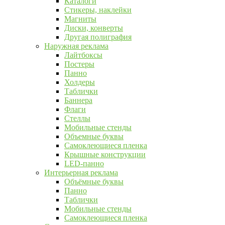
Каталоги
Стикеры, наклейки
Магниты
Диски, конверты
Другая полиграфия
Наружная реклама
Лайтбоксы
Постеры
Панно
Холдеры
Таблички
Баннера
Флаги
Стеллы
Мобильные стенды
Объемные буквы
Самоклеющиеся пленка
Крышные конструкции
LED-панно
Интерьерная реклама
Объёмные буквы
Панно
Таблички
Мобильные стенды
Самоклеющиеся пленка