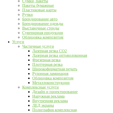
Сумки, пакеты
Пакеты бумажные
Пластиковые карты
Ручки
Брендирование авто
Брендирование одежды
Выставочные стенды
Сувенирная продукция
Облицовка композитом
Услуги
Частичные услуги
Лазерная резка CO2
Лазерная резка оптоволоконная
Фрезерная резка
Плоттерная резка
Широкоформатная печать
Рулонная ламинация
Облицовка композитом
Металлоконструкции
Комплексные услуги
Дизайн и проектирование
Наружная реклама
Внутренняя реклама
ЛЕД экраны
Полиграфия комплексная