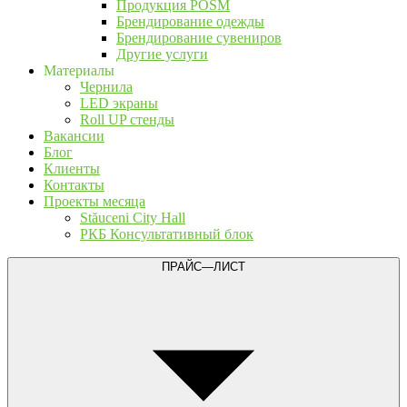
Продукция POSM
Брендирование одежды
Брендирование сувениров
Другие услуги
Материалы
Чернила
LED экраны
Roll UP стенды
Вакансии
Блог
Клиенты
Контакты
Проекты месяца
Stăuceni City Hall
РКБ Консультативный блок
ПРАЙС—ЛИСТ