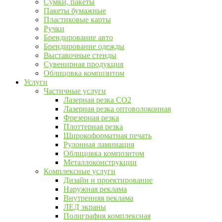
Сумки, пакеты
Пакеты бумажные
Пластиковые карты
Ручки
Брендирование авто
Брендирование одежды
Выставочные стенды
Сувенирная продукция
Облицовка композитом
Услуги
Частичные услуги
Лазерная резка CO2
Лазерная резка оптоволоконная
Фрезерная резка
Плоттерная резка
Широкоформатная печать
Рулонная ламинация
Облицовка композитом
Металлоконструкции
Комплексные услуги
Дизайн и проектирование
Наружная реклама
Внутренняя реклама
ЛЕД экраны
Полиграфия комплексная