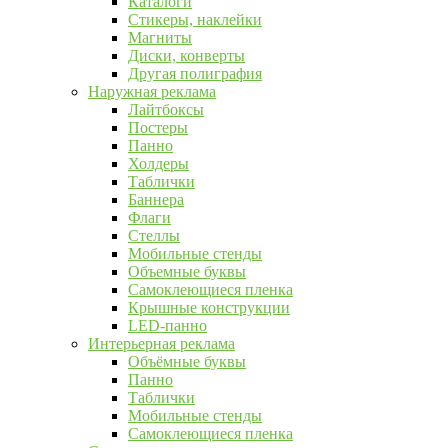
Каталоги
Стикеры, наклейки
Магниты
Диски, конверты
Другая полиграфия
Наружная реклама
Лайтбоксы
Постеры
Панно
Холдеры
Таблички
Баннера
Флаги
Стеллы
Мобильные стенды
Объемные буквы
Самоклеющиеся пленка
Крышные конструкции
LED-панно
Интерьерная реклама
Объёмные буквы
Панно
Таблички
Мобильные стенды
Самоклеющиеся пленка