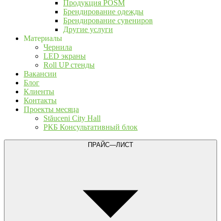
Продукция POSM
Брендирование одежды
Брендирование сувениров
Другие услуги
Материалы
Чернила
LED экраны
Roll UP стенды
Вакансии
Блог
Клиенты
Контакты
Проекты месяца
Stăuceni City Hall
РКБ Консультативный блок
ПРАЙС—ЛИСТ