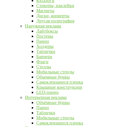
Каталоги
Стикеры, наклейки
Магниты
Диски, конверты
Другая полиграфия
Наружная реклама
Лайтбоксы
Постеры
Панно
Холдеры
Таблички
Баннера
Флаги
Стеллы
Мобильные стенды
Объемные буквы
Самоклеющиеся пленка
Крышные конструкции
LED-панно
Интерьерная реклама
Объёмные буквы
Панно
Таблички
Мобильные стенды
Самоклеющиеся пленка