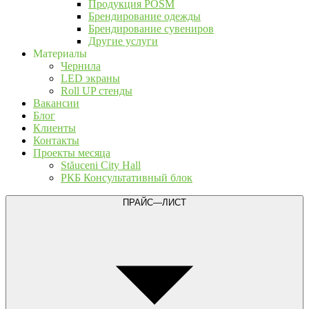
Продукция POSM
Брендирование одежды
Брендирование сувениров
Другие услуги
Материалы
Чернила
LED экраны
Roll UP стенды
Вакансии
Блог
Клиенты
Контакты
Проекты месяца
Stăuceni City Hall
РКБ Консультативный блок
ПРАЙС—ЛИСТ