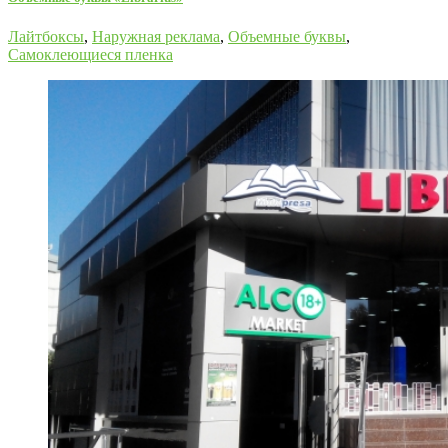
Лайтбоксы
,
Наружная реклама
,
Объемные буквы
,
Самоклеющиеся пленка