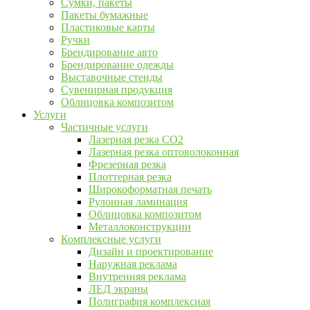
Сумки, пакеты
Пакеты бумажные
Пластиковые карты
Ручки
Брендирование авто
Брендирование одежды
Выставочные стенды
Сувенирная продукция
Облицовка композитом
Услуги
Частичные услуги
Лазерная резка CO2
Лазерная резка оптоволоконная
Фрезерная резка
Плоттерная резка
Широкоформатная печать
Рулонная ламинация
Облицовка композитом
Металлоконструкции
Комплексные услуги
Дизайн и проектирование
Наружная реклама
Внутренняя реклама
ЛЕД экраны
Полиграфия комплексная