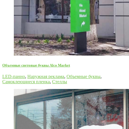
Oбъемные световые буквы Alco Market
LED-панно
,
Наружная реклама
,
Объемные буквы
,
Самоклеющиеся пленка
,
Стеллы