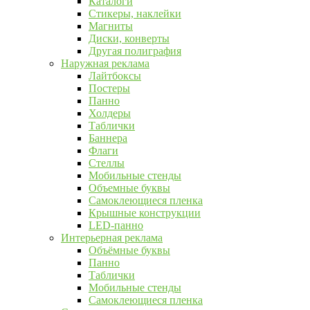
Каталоги
Стикеры, наклейки
Магниты
Диски, конверты
Другая полиграфия
Наружная реклама
Лайтбоксы
Постеры
Панно
Холдеры
Таблички
Баннера
Флаги
Стеллы
Мобильные стенды
Объемные буквы
Самоклеющиеся пленка
Крышные конструкции
LED-панно
Интерьерная реклама
Объёмные буквы
Панно
Таблички
Мобильные стенды
Самоклеющиеся пленка