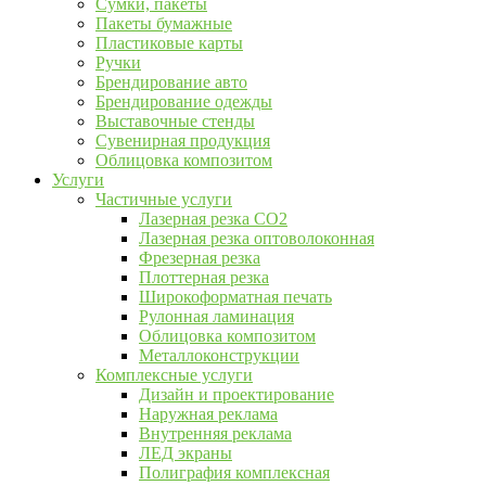
Сумки, пакеты
Пакеты бумажные
Пластиковые карты
Ручки
Брендирование авто
Брендирование одежды
Выставочные стенды
Сувенирная продукция
Облицовка композитом
Услуги
Частичные услуги
Лазерная резка CO2
Лазерная резка оптоволоконная
Фрезерная резка
Плоттерная резка
Широкоформатная печать
Рулонная ламинация
Облицовка композитом
Металлоконструкции
Комплексные услуги
Дизайн и проектирование
Наружная реклама
Внутренняя реклама
ЛЕД экраны
Полиграфия комплексная