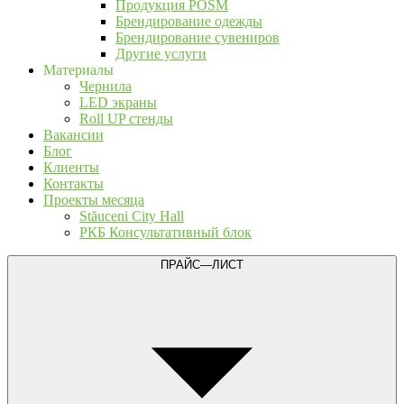
Продукция POSM
Брендирование одежды
Брендирование сувениров
Другие услуги
Материалы
Чернила
LED экраны
Roll UP стенды
Вакансии
Блог
Клиенты
Контакты
Проекты месяца
Stăuceni City Hall
РКБ Консультативный блок
ПРАЙС—ЛИСТ