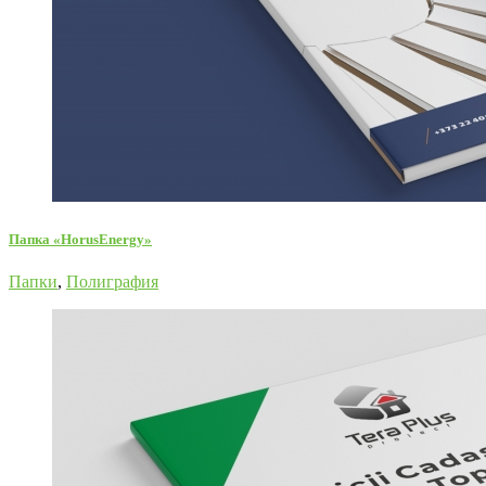
Папка «HorusEnergy»
Папки
,
Полиграфия